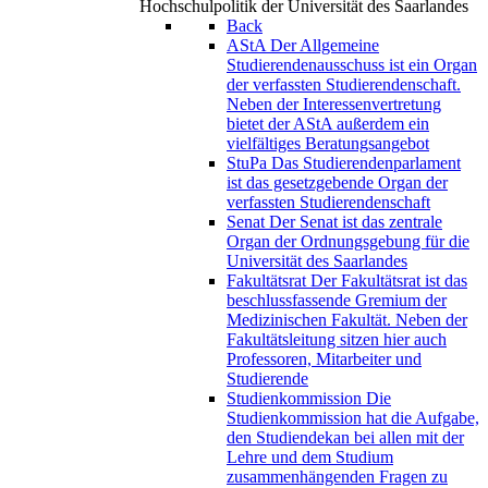
Hochschulpolitik der Universität des Saarlandes
Back
AStA
Der Allgemeine
Studierendenausschuss ist ein Organ
der verfassten Studierendenschaft.
Neben der Interessenvertretung
bietet der AStA außerdem ein
vielfältiges Beratungsangebot
StuPa
Das Studierendenparlament
ist das gesetzgebende Organ der
verfassten Studierendenschaft
Senat
Der Senat ist das zentrale
Organ der Ordnungsgebung für die
Universität des Saarlandes
Fakultätsrat
Der Fakultätsrat ist das
beschlussfassende Gremium der
Medizinischen Fakultät. Neben der
Fakultätsleitung sitzen hier auch
Professoren, Mitarbeiter und
Studierende
Studienkommission
Die
Studienkommission hat die Aufgabe,
den Studiendekan bei allen mit der
Lehre und dem Studium
zusammenhängenden Fragen zu