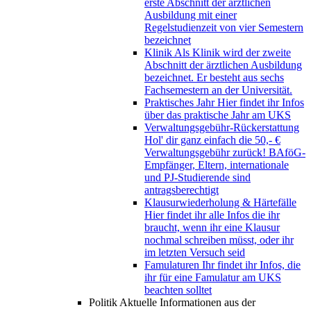
erste Abschnitt der ärztlichen
Ausbildung mit einer
Regelstudienzeit von vier Semestern
bezeichnet
Klinik
Als Klinik wird der zweite
Abschnitt der ärztlichen Ausbildung
bezeichnet. Er besteht aus sechs
Fachsemestern an der Universität.
Praktisches Jahr
Hier findet ihr Infos
über das praktische Jahr am UKS
Verwaltungsgebühr-Rückerstattung
Hol' dir ganz einfach die 50,- €
Verwaltungsgebühr zurück! BAföG-
Empfänger, Eltern, internationale
und PJ-Studierende sind
antragsberechtigt
Klausurwiederholung & Härtefälle
Hier findet ihr alle Infos die ihr
braucht, wenn ihr eine Klausur
nochmal schreiben müsst, oder ihr
im letzten Versuch seid
Famulaturen
Ihr findet ihr Infos, die
ihr für eine Famulatur am UKS
beachten solltet
Politik
Aktuelle Informationen aus der