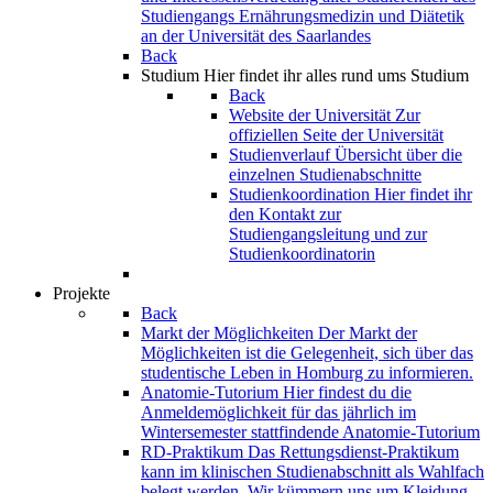
Studiengangs Ernährungsmedizin und Diätetik
an der Universität des Saarlandes
Back
Studium
Hier findet ihr alles rund ums Studium
Back
Website der Universität
Zur
offiziellen Seite der Universität
Studienverlauf
Übersicht über die
einzelnen Studienabschnitte
Studienkoordination
Hier findet ihr
den Kontakt zur
Studiengangsleitung und zur
Studienkoordinatorin
Projekte
Back
Markt der Möglichkeiten
Der Markt der
Möglichkeiten ist die Gelegenheit, sich über das
studentische Leben in Homburg zu informieren.
Anatomie-Tutorium
Hier findest du die
Anmeldemöglichkeit für das jährlich im
Wintersemester stattfindende Anatomie-Tutorium
RD-Praktikum
Das Rettungsdienst-Praktikum
kann im klinischen Studienabschnitt als Wahlfach
belegt werden. Wir kümmern uns um Kleidung