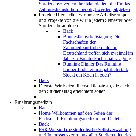
Studienabsolventen ihre Materialien, die für das
Zahnmedizinstudium benötigt werden, abgeben
Projekte
Hier stellen wir unsere Arbeitsgruppen
und Projekte vor, die wir in jedem Semester oder
Studienjahr anbieten
Back
Bundesfachschaftstagung
Die
Fachschaften der
Zahnmedizinstudierenden in
Deutschland treffen sich zweimal im
Jahr zur BundesFachschaftsTagung
Running Dinner
Das Running
Dinner findet einmal jährlich statt.
Steckt ein Koch in euch?
Back
Dienste
Wir bieten diverse Dienste an, die euch
den Studienalltag erleichtern sollen
Ernährungsmedizin
Back
Home
Willkommen auf den Seiten der
Fachschaft Ernährungsmedizin und Diätetik
Back
FSR
Wir sind die studentische Selbstverwaltung
und Interessensvertretung aller Studierenden des