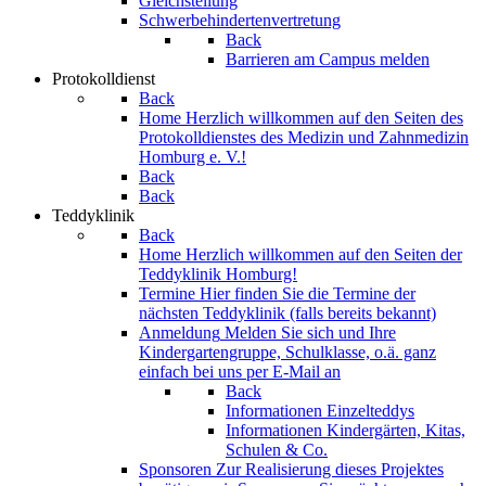
Gleichstellung
Schwerbehindertenvertretung
Back
Barrieren am Campus melden
Protokolldienst
Back
Home
Herzlich willkommen auf den Seiten des
Protokolldienstes des Medizin und Zahnmedizin
Homburg e. V.!
Back
Back
Teddyklinik
Back
Home
Herzlich willkommen auf den Seiten der
Teddyklinik Homburg!
Termine
Hier finden Sie die Termine der
nächsten Teddyklinik (falls bereits bekannt)
Anmeldung
Melden Sie sich und Ihre
Kindergartengruppe, Schulklasse, o.ä. ganz
einfach bei uns per E-Mail an
Back
Informationen Einzelteddys
Informationen Kindergärten, Kitas,
Schulen & Co.
Sponsoren
Zur Realisierung dieses Projektes