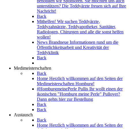
benötigen wir Sponsoren. Sie möchten uns auch
unterstützen? Die Teddyärzte freuen sich auf Ihre
Nachricht!
Back
Mithelfen!
Wir suchen Teddyärzte,
Teddyzahnärzte, Teddyapotheker, Sanitäter,
Radiologen, Chirurgen und alle die sonst helfen
wollen!
News
Brandneue Informationen rund um die
Öffentlichkeitsarbeit und Kreativität der
Teddyklinik
Back
Medimeisterschaften
Back
Home
Herzlich willkommen auf den Seiten der
Medimeisterschaften Homburg!
#HomburgmeinePerle Pullis
Ihr wollt einen der
ikonischen "Homburg meine Perle" Pullover?
Dann gehts hier zur Bestellung
Back
Back
Austausch
Back
Home
Herzlich willkommen auf den Seiten der