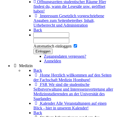
Öffnungszeiten studentischer Räume
Hier
findest du, wann die Lesesäle usw. geöffnet
haben!
Impressum
Gesetzlich vorgeschriebene
Angaben zum Seitenbetreiber, Inhalt,
Urheberrecht und Administration
Back
Automatisch einloggen
Einloggen
Zugangsdaten vergessen?
Anmelden
Medizin
Back
Home
Herzlich willkommen auf den Seiten
der Fachschaft Medizin Homburg!
FSR
Wir sind die studentische
Selbstverwaltung und Interessensvertretung aller
Medizinstudierenden an der Universität des
Saarlandes
Kalender
Alle Veranstaltungen auf einen
Blick - hier in unserem Kalender!
Back