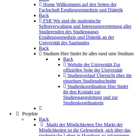
Home
Willkommen auf den Seiten der
Fachschaft Ernährungsmedizin und Diätetik
Back
FSR
Wir sind die studentische
Selbstverwaltung und Interessensvertretung aller
Studierenden des Studiengangs
Ernährungsmedizin und Diätetik an der
Universität des Saarlandes
Back
Studium
Hier findet ihr alles rund ums Studium
Back
Website der Universität
Zur
offiziellen Seite der Universität
Studienverlauf
Übersicht über die
einzelnen Studienabschnitte
Studienkoordination
Hier findet
ihr den Kontakt zur
Studiengangsleitung und zur
Studienkoordinatorin
Projekte
Back
Markt der Möglichkeiten
Der Markt der
Möglichkeiten ist die Gelegenheit, sich über das
studentische Leben in Homburg zu informieren.