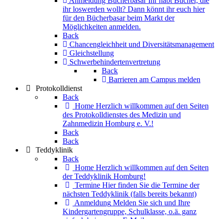
Anmeldung Bücherbasar
Ihr habt Bücher, die
ihr loswerden wollt? Dann könnt ihr euch hier
für den Bücherbasar beim Markt der
Möglichkeiten anmelden.
Back
Chancengleichheit und Diversitätsmanagement
Gleichstellung
Schwerbehindertenvertretung
Back
Barrieren am Campus melden
Protokolldienst
Back
Home
Herzlich willkommen auf den Seiten
des Protokolldienstes des Medizin und
Zahnmedizin Homburg e. V.!
Back
Back
Teddyklinik
Back
Home
Herzlich willkommen auf den Seiten
der Teddyklinik Homburg!
Termine
Hier finden Sie die Termine der
nächsten Teddyklinik (falls bereits bekannt)
Anmeldung
Melden Sie sich und Ihre
Kindergartengruppe, Schulklasse, o.ä. ganz