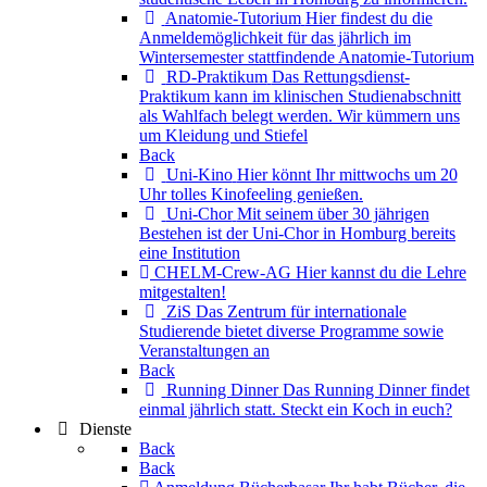
Anatomie-Tutorium
Hier findest du die
Anmeldemöglichkeit für das jährlich im
Wintersemester stattfindende Anatomie-Tutorium
RD-Praktikum
Das Rettungsdienst-
Praktikum kann im klinischen Studienabschnitt
als Wahlfach belegt werden. Wir kümmern uns
um Kleidung und Stiefel
Back
Uni-Kino
Hier könnt Ihr mittwochs um 20
Uhr tolles Kinofeeling genießen.
Uni-Chor
Mit seinem über 30 jährigen
Bestehen ist der Uni-Chor in Homburg bereits
eine Institution
CHELM-Crew-AG
Hier kannst du die Lehre
mitgestalten!
ZiS
Das Zentrum für internationale
Studierende bietet diverse Programme sowie
Veranstaltungen an
Back
Running Dinner
Das Running Dinner findet
einmal jährlich statt. Steckt ein Koch in euch?
Dienste
Back
Back