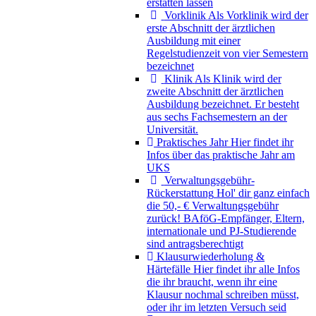
erstatten lassen
Vorklinik
Als Vorklinik wird der
erste Abschnitt der ärztlichen
Ausbildung mit einer
Regelstudienzeit von vier Semestern
bezeichnet
Klinik
Als Klinik wird der
zweite Abschnitt der ärztlichen
Ausbildung bezeichnet. Er besteht
aus sechs Fachsemestern an der
Universität.
Praktisches Jahr
Hier findet ihr
Infos über das praktische Jahr am
UKS
Verwaltungsgebühr-
Rückerstattung
Hol' dir ganz einfach
die 50,- € Verwaltungsgebühr
zurück! BAföG-Empfänger, Eltern,
internationale und PJ-Studierende
sind antragsberechtigt
Klausurwiederholung &
Härtefälle
Hier findet ihr alle Infos
die ihr braucht, wenn ihr eine
Klausur nochmal schreiben müsst,
oder ihr im letzten Versuch seid