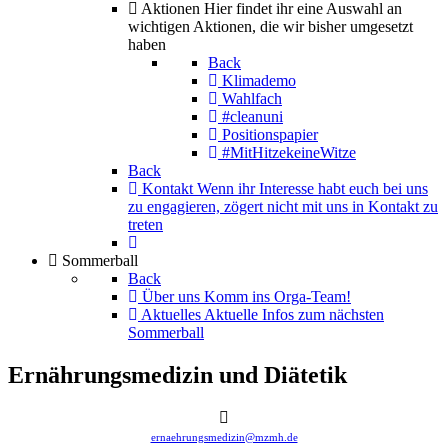
Aktionen
Hier findet ihr eine Auswahl an
wichtigen Aktionen, die wir bisher umgesetzt
haben
Back
Klimademo
Wahlfach
#cleanuni
Positionspapier
#MitHitzekeineWitze
Back
Kontakt
Wenn ihr Interesse habt euch bei uns
zu engagieren, zögert nicht mit uns in Kontakt zu
treten
Sommerball
Back
Über uns
Komm ins Orga-Team!
Aktuelles
Aktuelle Infos zum nächsten
Sommerball
Ernährungsmedizin und Diätetik
ernaehrungsmedizin@mzmh.de