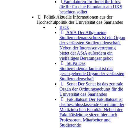
Famulaturen
Ihr findet ihr Infos,
die ihr für eine Famulatur am UKS
beachten solltet
Politik
Aktuelle Informationen aus der
Hochschulpolitik der Universität des Saarlandes
Back
AStA
Der Allgemeine
Studierendenausschuss ist ein Organ
der verfassten Studierendenschaft.
Neben der Interessenvertretung
bietet der AStA außerdem ein
vielfältiges Beratungsangebot
StuPa
Das
Studierendenparlament ist das
gesetzgebende Organ der verfassten
Studierendenschaft
Senat
Der Senat ist das zentrale
Organ der Ordnungsgebung für die
Universität des Saarlandes
Fakultätsrat
Der Fakultätsrat ist
das beschlussfassende Gremium der
Medizinischen Fakultät. Neben der
Fakultätsleitung sitzen hier auch
Professoren, Mitarbeiter und
Studierende