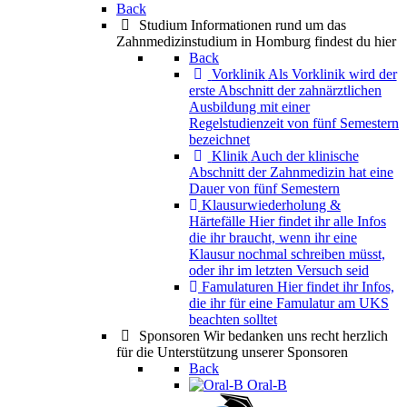
Back
Studium
Informationen rund um das
Zahnmedizinstudium in Homburg findest du hier
Back
Vorklinik
Als Vorklinik wird der
erste Abschnitt der zahnärztlichen
Ausbildung mit einer
Regelstudienzeit von fünf Semestern
bezeichnet
Klinik
Auch der klinische
Abschnitt der Zahnmedizin hat eine
Dauer von fünf Semestern
Klausurwiederholung &
Härtefälle
Hier findet ihr alle Infos
die ihr braucht, wenn ihr eine
Klausur nochmal schreiben müsst,
oder ihr im letzten Versuch seid
Famulaturen
Hier findet ihr Infos,
die ihr für eine Famulatur am UKS
beachten solltet
Sponsoren
Wir bedanken uns recht herzlich
für die Unterstützung unserer Sponsoren
Back
Oral-B