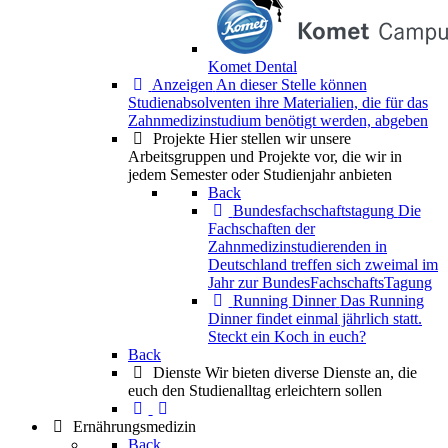
Komet Dental
Anzeigen
An dieser Stelle können
Studienabsolventen ihre Materialien, die für das
Zahnmedizinstudium benötigt werden, abgeben
Projekte
Hier stellen wir unsere
Arbeitsgruppen und Projekte vor, die wir in
jedem Semester oder Studienjahr anbieten
Back
Bundesfachschaftstagung
Die
Fachschaften der
Zahnmedizinstudierenden in
Deutschland treffen sich zweimal im
Jahr zur BundesFachschaftsTagung
Running Dinner
Das Running
Dinner findet einmal jährlich statt.
Steckt ein Koch in euch?
Back
Dienste
Wir bieten diverse Dienste an, die
euch den Studienalltag erleichtern sollen
Ernährungsmedizin
Back