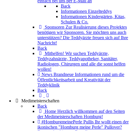
einfach bei uns per E-Mail an
Back
Informationen Einzelteddys
Informationen Kindergärten, Kitas,
Schulen & Co.
Sponsoren
Zur Realisierung dieses Projektes
benötigen wir Sponsoren. Sie möchten uns auch
unterstützen? Die Teddyärzte freuen sich auf Ihre
Nachricht!
Back
Mithelfen!
Wir suchen Teddyärzte,
Teddyzahnärzte, Teddyapotheker, Sanitäter,
Radiologen, Chirurgen und alle die sonst helfen
wollen!
News
Brandneue Informationen rund um die
Öffentlichkeitsarbeit und Kreativität der
Teddyklinik
Back
Medimeisterschaften
Back
Home
Herzlich willkommen auf den Seiten
der Medimeisterschaften Homburg!
#HomburgmeinePerle Pullis
Ihr wollt einen der
ikonischen "Homburg meine Perle" Pullover?