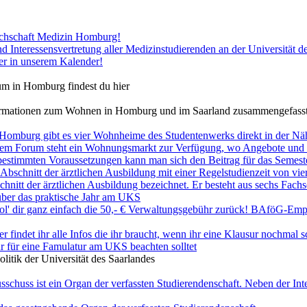
achschaft Medizin Homburg!
d Interessensvertretung aller Medizinstudierenden an der Universität d
ier in unserem Kalender!
um in Homburg findest du hier
nformationen zum Wohnen in Homburg und im Saarland zusammengefass
 Homburg gibt es vier Wohnheime des Studentenwerks direkt in der Nä
rem Forum steht ein Wohnungsmarkt zur Verfügung, wo Angebote und 
bestimmten Voraussetzungen kann man sich den Beitrag für das Semestert
 Abschnitt der ärztlichen Ausbildung mit einer Regelstudienzeit von vi
chnitt der ärztlichen Ausbildung bezeichnet. Er besteht aus sechs Fachs
 über das praktische Jahr am UKS
ol' dir ganz einfach die 50,- € Verwaltungsgebühr zurück! BAföG-Empfä
er findet ihr alle Infos die ihr braucht, wenn ihr eine Klausur nochmal s
 ihr für eine Famulatur am UKS beachten solltet
litik der Universität des Saarlandes
chuss ist ein Organ der verfassten Studierendenschaft. Neben der Inte