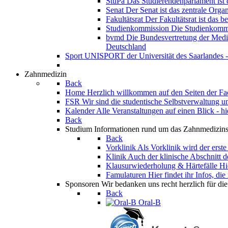
StuPa
Das Studierendenparlament ist 
Senat
Der Senat ist das zentrale Orga
Fakultätsrat
Der Fakultätsrat ist das 
Studienkommission
Die Studienkommi
bvmd
Die Bundesvertretung der Mediz
Deutschland
Sport
UNISPORT der Universität des Saarlandes -
Zahnmedizin
Back
Home
Herzlich willkommen auf den Seiten der F
FSR
Wir sind die studentische Selbstverwaltung u
Kalender
Alle Veranstaltungen auf einen Blick - h
Back
Studium
Informationen rund um das Zahnmedizins
Back
Vorklinik
Als Vorklinik wird der erst
Klinik
Auch der klinische Abschnitt 
Klausurwiederholung & Härtefälle
Hi
Famulaturen
Hier findet ihr Infos, di
Sponsoren
Wir bedanken uns recht herzlich für di
Back
Oral-B