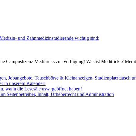
 Medizin- und Zahnmedizinstudierende wichtig sind:
 die Campuslizenz Meditricks zur Verfügung! Was ist Meditricks? Meditr
gen, Jobangebote, Tauschbörse & Kleinanzeigen, Studienplatztausch un
ier in unserem Kalender!
du, wann die Lesesäle usw. geöffnet haben!
m Seitenbetreiber, Inhalt, Urheberrecht und Administration