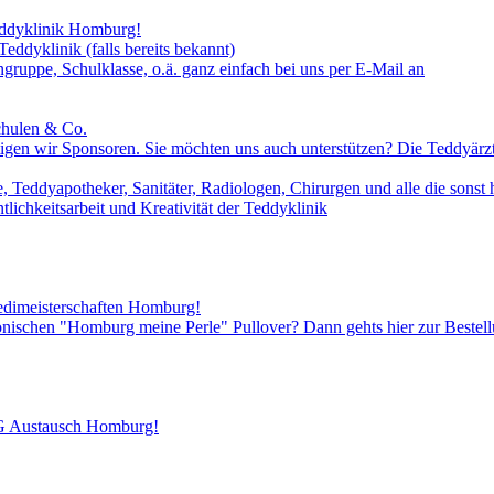
eddyklinik Homburg!
eddyklinik (falls bereits bekannt)
gruppe, Schulklasse, o.ä. ganz einfach bei uns per E-Mail an
chulen & Co.
tigen wir Sponsoren. Sie möchten uns auch unterstützen? Die Teddyärzte
 Teddyapotheker, Sanitäter, Radiologen, Chirurgen und alle die sonst 
ichkeitsarbeit und Kreativität der Teddyklinik
edimeisterschaften Homburg!
konischen "Homburg meine Perle" Pullover? Dann gehts hier zur Bestel
AG Austausch Homburg!