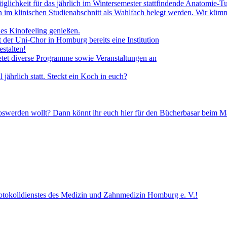
glichkeit für das jährlich im Wintersemester stattfindende Anatomie-T
 im klinischen Studienabschnitt als Wahlfach belegt werden. Wir küm
les Kinofeeling genießen.
t der Uni-Chor in Homburg bereits eine Institution
estalten!
ietet diverse Programme sowie Veranstaltungen an
jährlich statt. Steckt ein Koch in euch?
 loswerden wollt? Dann könnt ihr euch hier für den Bücherbasar beim 
otokolldienstes des Medizin und Zahnmedizin Homburg e. V.!