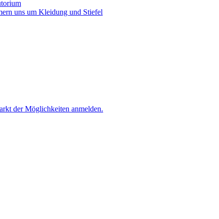
utorium
mern uns um Kleidung und Stiefel
Markt der Möglichkeiten anmelden.