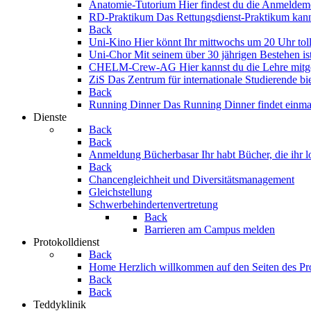
Anatomie-Tutorium
Hier findest du die Anmeldemö
RD-Praktikum
Das Rettungsdienst-Praktikum kann
Back
Uni-Kino
Hier könnt Ihr mittwochs um 20 Uhr tol
Uni-Chor
Mit seinem über 30 jährigen Bestehen is
CHELM-Crew-AG
Hier kannst du die Lehre mitg
ZiS
Das Zentrum für internationale Studierende b
Back
Running Dinner
Das Running Dinner findet einmal 
Dienste
Back
Back
Anmeldung Bücherbasar
Ihr habt Bücher, die ihr
Back
Chancengleichheit und Diversitätsmanagement
Gleichstellung
Schwerbehindertenvertretung
Back
Barrieren am Campus melden
Protokolldienst
Back
Home
Herzlich willkommen auf den Seiten des Pr
Back
Back
Teddyklinik