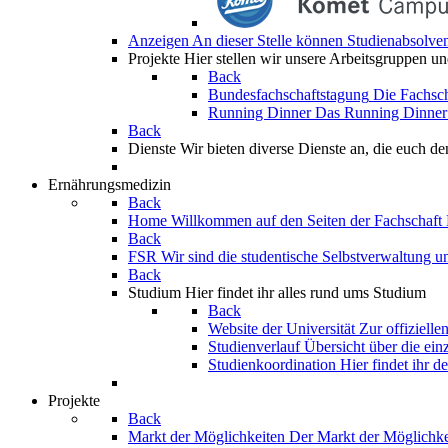
Anzeigen
An dieser Stelle können Studienabsolven
Projekte
Hier stellen wir unsere Arbeitsgruppen un
Back
Bundesfachschaftstagung
Die Fachsch
Running Dinner
Das Running Dinner f
Back
Dienste
Wir bieten diverse Dienste an, die euch den
Ernährungsmedizin
Back
Home
Willkommen auf den Seiten der Fachschaft
Back
FSR
Wir sind die studentische Selbstverwaltung u
Back
Studium
Hier findet ihr alles rund ums Studium
Back
Website der Universität
Zur offizielle
Studienverlauf
Übersicht über die ein
Studienkoordination
Hier findet ihr 
Projekte
Back
Markt der Möglichkeiten
Der Markt der Möglichkei