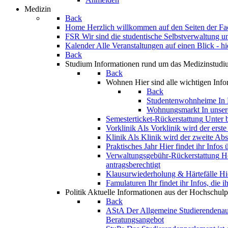
Medizin
Back
Home
Herzlich willkommen auf den Seiten der F
FSR
Wir sind die studentische Selbstverwaltung un
Kalender
Alle Veranstaltungen auf einen Blick - h
Back
Studium
Informationen rund um das Medizinstudi
Back
Wohnen
Hier sind alle wichtigen I
Back
Studentenwohnheime
In
Wohnungsmarkt
In unse
Semesterticket-Rückerstattung
Unter 
Vorklinik
Als Vorklinik wird der erste
Klinik
Als Klinik wird der zweite Abs
Praktisches Jahr
Hier findet ihr Infos
Verwaltungsgebühr-Rückerstattung
H
antragsberechtigt
Klausurwiederholung & Härtefälle
Hi
Famulaturen
Ihr findet ihr Infos, die
Politik
Aktuelle Informationen aus der Hochschulpo
Back
AStA
Der Allgemeine Studierendenauss
Beratungsangebot