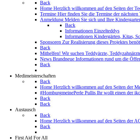
Back
Home
Herzlich willkommen auf den Seiten der T
Termine
Hier finden Sie die Termine der nächsten T
Anmeldung
Melden Sie sich und Ihre Kindergarten
Back
Informationen Einzelteddys
Informationen Kindergärten, Kitas, S
Sponsoren
Zur Realisierung dieses Projektes benö
Back
Mithelfen!
Wir suchen Teddyärzte, Teddyzahnärzte,
News
Brandneue Informationen rund um die Öffentl
Back
Medimeisterschaften
Back
Home
Herzlich willkommen auf den Seiten der M
#HomburgmeinePerle Pullis
Ihr wollt einen der i
Back
Back
Austausch
Back
Home
Herzlich willkommen auf den Seiten der 
Back
First Aid For All