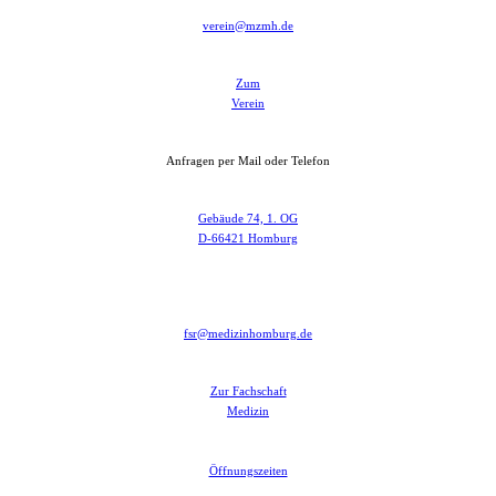
verein@mzmh.de
Zum
Verein
Anfragen per Mail oder Telefon
Gebäude 74, 1. OG
D-66421 Homburg
fsr@medizinhomburg.de
Zur Fachschaft
Medizin
Öffnungszeiten