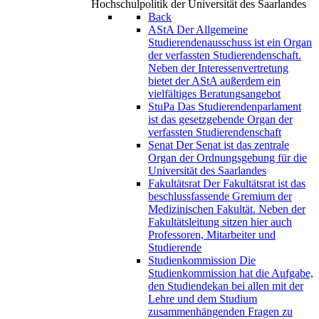
Hochschulpolitik der Universität des Saarlandes
Back
AStA
Der Allgemeine
Studierendenausschuss ist ein Organ
der verfassten Studierendenschaft.
Neben der Interessenvertretung
bietet der AStA außerdem ein
vielfältiges Beratungsangebot
StuPa
Das Studierendenparlament
ist das gesetzgebende Organ der
verfassten Studierendenschaft
Senat
Der Senat ist das zentrale
Organ der Ordnungsgebung für die
Universität des Saarlandes
Fakultätsrat
Der Fakultätsrat ist das
beschlussfassende Gremium der
Medizinischen Fakultät. Neben der
Fakultätsleitung sitzen hier auch
Professoren, Mitarbeiter und
Studierende
Studienkommission
Die
Studienkommission hat die Aufgabe,
den Studiendekan bei allen mit der
Lehre und dem Studium
zusammenhängenden Fragen zu