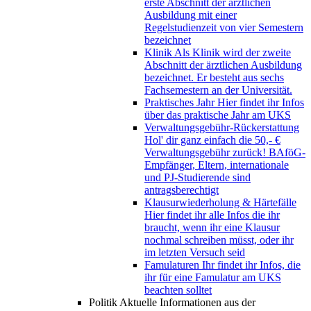
erste Abschnitt der ärztlichen
Ausbildung mit einer
Regelstudienzeit von vier Semestern
bezeichnet
Klinik
Als Klinik wird der zweite
Abschnitt der ärztlichen Ausbildung
bezeichnet. Er besteht aus sechs
Fachsemestern an der Universität.
Praktisches Jahr
Hier findet ihr Infos
über das praktische Jahr am UKS
Verwaltungsgebühr-Rückerstattung
Hol' dir ganz einfach die 50,- €
Verwaltungsgebühr zurück! BAföG-
Empfänger, Eltern, internationale
und PJ-Studierende sind
antragsberechtigt
Klausurwiederholung & Härtefälle
Hier findet ihr alle Infos die ihr
braucht, wenn ihr eine Klausur
nochmal schreiben müsst, oder ihr
im letzten Versuch seid
Famulaturen
Ihr findet ihr Infos, die
ihr für eine Famulatur am UKS
beachten solltet
Politik
Aktuelle Informationen aus der