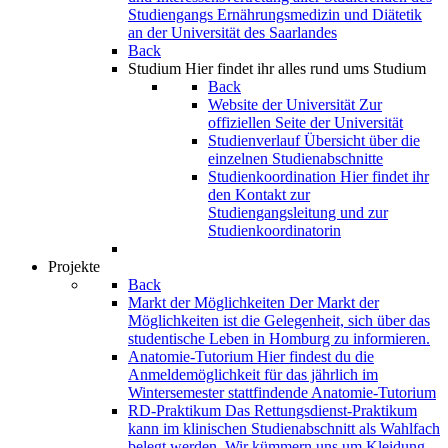
Studiengangs Ernährungsmedizin und Diätetik
an der Universität des Saarlandes
Back
Studium
Hier findet ihr alles rund ums Studium
Back
Website der Universität
Zur
offiziellen Seite der Universität
Studienverlauf
Übersicht über die
einzelnen Studienabschnitte
Studienkoordination
Hier findet ihr
den Kontakt zur
Studiengangsleitung und zur
Studienkoordinatorin
Projekte
Back
Markt der Möglichkeiten
Der Markt der
Möglichkeiten ist die Gelegenheit, sich über das
studentische Leben in Homburg zu informieren.
Anatomie-Tutorium
Hier findest du die
Anmeldemöglichkeit für das jährlich im
Wintersemester stattfindende Anatomie-Tutorium
RD-Praktikum
Das Rettungsdienst-Praktikum
kann im klinischen Studienabschnitt als Wahlfach
belegt werden. Wir kümmern uns um Kleidung