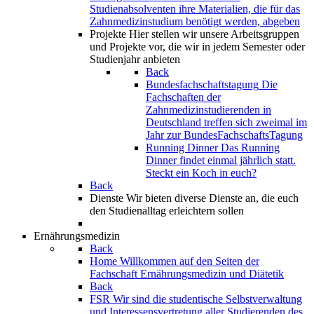
Studienabsolventen ihre Materialien, die für das
Zahnmedizinstudium benötigt werden, abgeben
Projekte
Hier stellen wir unsere Arbeitsgruppen
und Projekte vor, die wir in jedem Semester oder
Studienjahr anbieten
Back
Bundesfachschaftstagung
Die
Fachschaften der
Zahnmedizinstudierenden in
Deutschland treffen sich zweimal im
Jahr zur BundesFachschaftsTagung
Running Dinner
Das Running
Dinner findet einmal jährlich statt.
Steckt ein Koch in euch?
Back
Dienste
Wir bieten diverse Dienste an, die euch
den Studienalltag erleichtern sollen
Ernährungsmedizin
Back
Home
Willkommen auf den Seiten der
Fachschaft Ernährungsmedizin und Diätetik
Back
FSR
Wir sind die studentische Selbstverwaltung
und Interessensvertretung aller Studierenden des