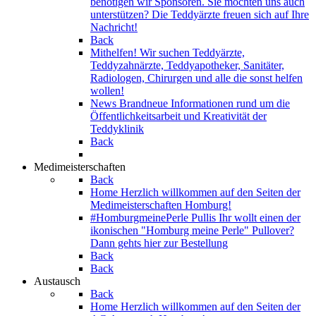
benötigen wir Sponsoren. Sie möchten uns auch
unterstützen? Die Teddyärzte freuen sich auf Ihre
Nachricht!
Back
Mithelfen!
Wir suchen Teddyärzte,
Teddyzahnärzte, Teddyapotheker, Sanitäter,
Radiologen, Chirurgen und alle die sonst helfen
wollen!
News
Brandneue Informationen rund um die
Öffentlichkeitsarbeit und Kreativität der
Teddyklinik
Back
Medimeisterschaften
Back
Home
Herzlich willkommen auf den Seiten der
Medimeisterschaften Homburg!
#HomburgmeinePerle Pullis
Ihr wollt einen der
ikonischen "Homburg meine Perle" Pullover?
Dann gehts hier zur Bestellung
Back
Back
Austausch
Back
Home
Herzlich willkommen auf den Seiten der