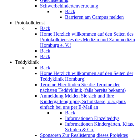
Gleichstellung
Schwerbehindertenvertretung
Back
Barrieren am Campus melden
Protokolldienst
Back
Home
Herzlich willkommen auf den Seiten des
Protokolldienstes des Medizin und Zahnmedizin
Homburg e. V.!
Back
Back
Teddyklinik
Back
Home
Herzlich willkommen auf den Seiten der
Teddyklinik Homburg!
Termine
Hier finden Sie die Termine der
nächsten Teddyklinik (falls bereits bekannt)
Anmeldung
Melden Sie sich und Ihre
Kindergartengruppe, Schulklasse, o.ä. ganz
einfach bei uns per E-Mail an
Back
Informationen Einzelteddys
Informationen Kindergärten, Kitas,
Schulen & Co.
Sponsoren
Zur Realisierung dieses Projektes