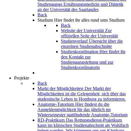
Studiengangs Ernährungsmedizin und Diätetik
an der Universität des Saarlandes
Back
Studium
Hier findet ihr alles rund ums Studium
Back
Website der Universität
Zur
offiziellen Seite der Universität
Studienverlauf
Übersicht über die
einzelnen Studienabschnitte
Studienkoordination
Hier findet ihr
den Kontakt zur
Studiengangsleitung und zur
Studienkoordinatorin
Projekte
Back
Markt der Möglichkeiten
Der Markt der
Möglichkeiten ist die Gelegenheit, sich über das
studentische Leben in Homburg zu informieren.
Anatomie-Tutorium
Hier findest du die
Anmeldemöglichkeit für das jährlich im
Wintersemester stattfindende Anatomie-Tutorium
RD-Praktikum
Das Rettungsdienst-Praktikum
kann im klinischen Studienabschnitt als Wahlfach
belegt werden. Wir kümmern uns um Kleidung