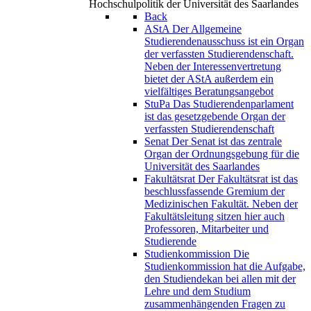
Hochschulpolitik der Universität des Saarlandes
Back
AStA
Der Allgemeine
Studierendenausschuss ist ein Organ
der verfassten Studierendenschaft.
Neben der Interessenvertretung
bietet der AStA außerdem ein
vielfältiges Beratungsangebot
StuPa
Das Studierendenparlament
ist das gesetzgebende Organ der
verfassten Studierendenschaft
Senat
Der Senat ist das zentrale
Organ der Ordnungsgebung für die
Universität des Saarlandes
Fakultätsrat
Der Fakultätsrat ist das
beschlussfassende Gremium der
Medizinischen Fakultät. Neben der
Fakultätsleitung sitzen hier auch
Professoren, Mitarbeiter und
Studierende
Studienkommission
Die
Studienkommission hat die Aufgabe,
den Studiendekan bei allen mit der
Lehre und dem Studium
zusammenhängenden Fragen zu