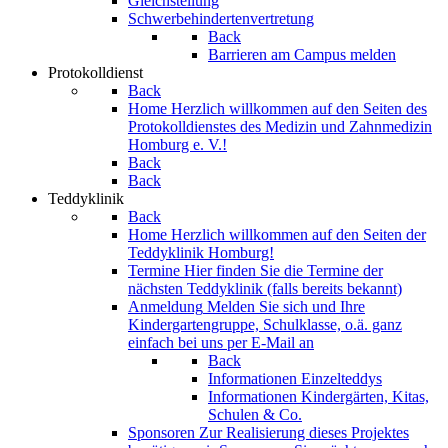
Gleichstellung
Schwerbehindertenvertretung
Back
Barrieren am Campus melden
Protokolldienst
Back
Home
Herzlich willkommen auf den Seiten des
Protokolldienstes des Medizin und Zahnmedizin
Homburg e. V.!
Back
Back
Teddyklinik
Back
Home
Herzlich willkommen auf den Seiten der
Teddyklinik Homburg!
Termine
Hier finden Sie die Termine der
nächsten Teddyklinik (falls bereits bekannt)
Anmeldung
Melden Sie sich und Ihre
Kindergartengruppe, Schulklasse, o.ä. ganz
einfach bei uns per E-Mail an
Back
Informationen Einzelteddys
Informationen Kindergärten, Kitas,
Schulen & Co.
Sponsoren
Zur Realisierung dieses Projektes