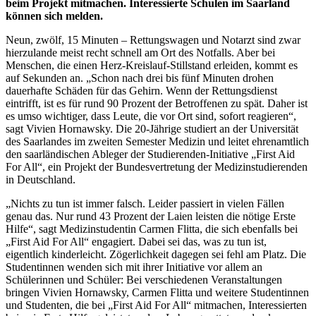
beim Projekt mitmachen. Interessierte Schulen im Saarland
können sich melden.
Neun, zwölf, 15 Minuten – Rettungswagen und Notarzt sind zwar
hierzulande meist recht schnell am Ort des Notfalls. Aber bei
Menschen, die einen Herz-Kreislauf-Stillstand erleiden, kommt es
auf Sekunden an. „Schon nach drei bis fünf Minuten drohen
dauerhafte Schäden für das Gehirn. Wenn der Rettungsdienst
eintrifft, ist es für rund 90 Prozent der Betroffenen zu spät. Daher ist
es umso wichtiger, dass Leute, die vor Ort sind, sofort reagieren“,
sagt Vivien Hornawsky. Die 20-Jährige studiert an der Universität
des Saarlandes im zweiten Semester Medizin und leitet ehrenamtlich
den saarländischen Ableger der Studierenden-Initiative „First Aid
For All“, ein Projekt der Bundesvertretung der Medizinstudierenden
in Deutschland.
„Nichts zu tun ist immer falsch. Leider passiert in vielen Fällen
genau das. Nur rund 43 Prozent der Laien leisten die nötige Erste
Hilfe“, sagt Medizinstudentin Carmen Flitta, die sich ebenfalls bei
„First Aid For All“ engagiert. Dabei sei das, was zu tun ist,
eigentlich kinderleicht. Zögerlichkeit dagegen sei fehl am Platz. Die
Studentinnen wenden sich mit ihrer Initiative vor allem an
Schülerinnen und Schüler: Bei verschiedenen Veranstaltungen
bringen Vivien Hornawsky, Carmen Flitta und weitere Studentinnen
und Studenten, die bei „First Aid For All“ mitmachen, Interessierten