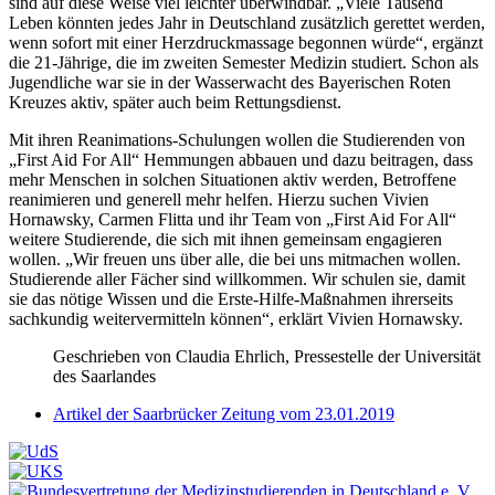
sind auf diese Weise viel leichter überwindbar. „Viele Tausend
Leben könnten jedes Jahr in Deutschland zusätzlich gerettet werden,
wenn sofort mit einer Herzdruckmassage begonnen würde“, ergänzt
die 21-Jährige, die im zweiten Semester Medizin studiert. Schon als
Jugendliche war sie in der Wasserwacht des Bayerischen Roten
Kreuzes aktiv, später auch beim Rettungsdienst.
Mit ihren Reanimations-Schulungen wollen die Studierenden von
„First Aid For All“ Hemmungen abbauen und dazu beitragen, dass
mehr Menschen in solchen Situationen aktiv werden, Betroffene
reanimieren und generell mehr helfen. Hierzu suchen Vivien
Hornawsky, Carmen Flitta und ihr Team von „First Aid For All“
weitere Studierende, die sich mit ihnen gemeinsam engagieren
wollen. „Wir freuen uns über alle, die bei uns mitmachen wollen.
Studierende aller Fächer sind willkommen. Wir schulen sie, damit
sie das nötige Wissen und die Erste-Hilfe-Maßnahmen ihrerseits
sachkundig weitervermitteln können“, erklärt Vivien Hornawsky.
Geschrieben von
Claudia Ehrlich, Pressestelle der Universität
des Saarlandes
Artikel der Saarbrücker Zeitung vom 23.01.2019