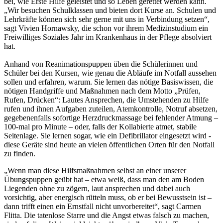
bei, wie Erste Hilfe geleistet und so Leben gerettet werden kann.
„Wir besuchen Schulklassen und bieten dort Kurse an. Schulen und
Lehrkräfte können sich sehr gerne mit uns in Verbindung setzen“,
sagt Vivien Hornawsky, die schon vor ihrem Medizinstudium ein
Freiwilliges Soziales Jahr im Krankenhaus in der Pflege absolviert
hat.
Anhand von Reanimationspuppen üben die Schülerinnen und
Schüler bei den Kursen, wie genau die Abläufe im Notfall aussehen
sollen und erfahren, warum. Sie lernen das nötige Basiswissen, die
nötigen Handgriffe und Maßnahmen nach dem Motto „Prüfen,
Rufen, Drücken“: Lautes Ansprechen, die Umstehenden zu Hilfe
rufen und ihnen Aufgaben zuteilen, Atemkontrolle, Notruf absetzen,
gegebenenfalls sofortige Herzdruckmassage bei fehlender Atmung –
100-mal pro Minute – oder, falls der Kollabierte atmet, stabile
Seitenlage. Sie lernen sogar, wie ein Defibrillator eingesetzt wird -
diese Geräte sind heute an vielen öffentlichen Orten für den Notfall
zu finden.
„Wenn man diese Hilfsmaßnahmen selbst an einer unserer
Übungspuppen geübt hat – etwa weiß, dass man den am Boden
Liegenden ohne zu zögern, laut ansprechen und dabei auch
vorsichtig, aber energisch rütteln muss, ob er bei Bewusstsein ist –
dann trifft einen ein Ernstfall nicht unvorbereitet“, sagt Carmen
Flitta. Die tatenlose Starre und die Angst etwas falsch zu machen,