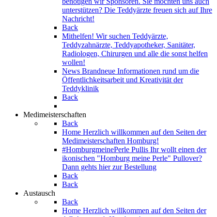
benötigen wir Sponsoren. Sie möchten uns auch
unterstützen? Die Teddyärzte freuen sich auf Ihre
Nachricht!
Back
Mithelfen!
Wir suchen Teddyärzte,
Teddyzahnärzte, Teddyapotheker, Sanitäter,
Radiologen, Chirurgen und alle die sonst helfen
wollen!
News
Brandneue Informationen rund um die
Öffentlichkeitsarbeit und Kreativität der
Teddyklinik
Back
Medimeisterschaften
Back
Home
Herzlich willkommen auf den Seiten der
Medimeisterschaften Homburg!
#HomburgmeinePerle Pullis
Ihr wollt einen der
ikonischen "Homburg meine Perle" Pullover?
Dann gehts hier zur Bestellung
Back
Back
Austausch
Back
Home
Herzlich willkommen auf den Seiten der