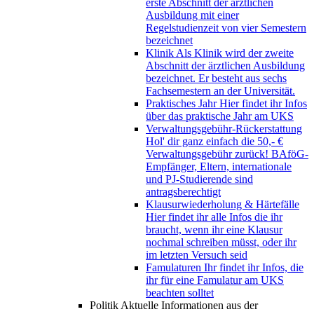
erste Abschnitt der ärztlichen
Ausbildung mit einer
Regelstudienzeit von vier Semestern
bezeichnet
Klinik
Als Klinik wird der zweite
Abschnitt der ärztlichen Ausbildung
bezeichnet. Er besteht aus sechs
Fachsemestern an der Universität.
Praktisches Jahr
Hier findet ihr Infos
über das praktische Jahr am UKS
Verwaltungsgebühr-Rückerstattung
Hol' dir ganz einfach die 50,- €
Verwaltungsgebühr zurück! BAföG-
Empfänger, Eltern, internationale
und PJ-Studierende sind
antragsberechtigt
Klausurwiederholung & Härtefälle
Hier findet ihr alle Infos die ihr
braucht, wenn ihr eine Klausur
nochmal schreiben müsst, oder ihr
im letzten Versuch seid
Famulaturen
Ihr findet ihr Infos, die
ihr für eine Famulatur am UKS
beachten solltet
Politik
Aktuelle Informationen aus der