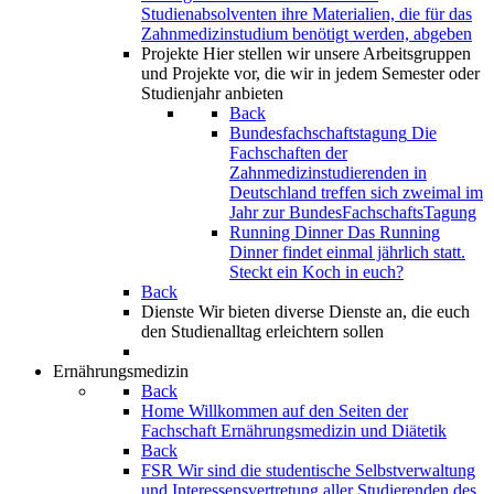
Studienabsolventen ihre Materialien, die für das
Zahnmedizinstudium benötigt werden, abgeben
Projekte
Hier stellen wir unsere Arbeitsgruppen
und Projekte vor, die wir in jedem Semester oder
Studienjahr anbieten
Back
Bundesfachschaftstagung
Die
Fachschaften der
Zahnmedizinstudierenden in
Deutschland treffen sich zweimal im
Jahr zur BundesFachschaftsTagung
Running Dinner
Das Running
Dinner findet einmal jährlich statt.
Steckt ein Koch in euch?
Back
Dienste
Wir bieten diverse Dienste an, die euch
den Studienalltag erleichtern sollen
Ernährungsmedizin
Back
Home
Willkommen auf den Seiten der
Fachschaft Ernährungsmedizin und Diätetik
Back
FSR
Wir sind die studentische Selbstverwaltung
und Interessensvertretung aller Studierenden des