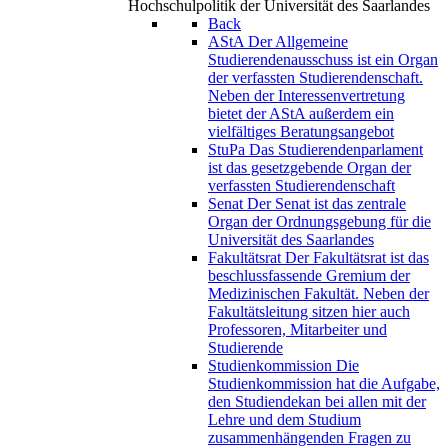
Hochschulpolitik der Universität des Saarlandes
Back
AStA
Der Allgemeine
Studierendenausschuss ist ein Organ
der verfassten Studierendenschaft.
Neben der Interessenvertretung
bietet der AStA außerdem ein
vielfältiges Beratungsangebot
StuPa
Das Studierendenparlament
ist das gesetzgebende Organ der
verfassten Studierendenschaft
Senat
Der Senat ist das zentrale
Organ der Ordnungsgebung für die
Universität des Saarlandes
Fakultätsrat
Der Fakultätsrat ist das
beschlussfassende Gremium der
Medizinischen Fakultät. Neben der
Fakultätsleitung sitzen hier auch
Professoren, Mitarbeiter und
Studierende
Studienkommission
Die
Studienkommission hat die Aufgabe,
den Studiendekan bei allen mit der
Lehre und dem Studium
zusammenhängenden Fragen zu