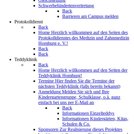
Gleichstellung
Schwerbehindertenvertretung
Back
Barrieren am Campus melden
Protokolldienst
Back
Home
Herzlich willkommen auf den Seiten des
Protokolldienstes des Medizin und Zahnmedizin
Homburg e. V.!
Back
Back
Teddyklinik
Back
Home
Herzlich willkommen auf den Seiten der
Teddyklinik Homburg!
Termine
Hier finden Sie die Termine der
nächsten Teddyklinik (falls bereits bekannt)
Anmeldung
Melden Sie sich und Ihre
Kindergartengruppe, Schulklasse, o.ä. ganz
einfach bei uns per E-Mail an
Back
Informationen Einzelteddys
Informationen Kindergärten, Kitas,
Schulen & Co.
Sponsoren
Zur Realisierung dieses Projektes