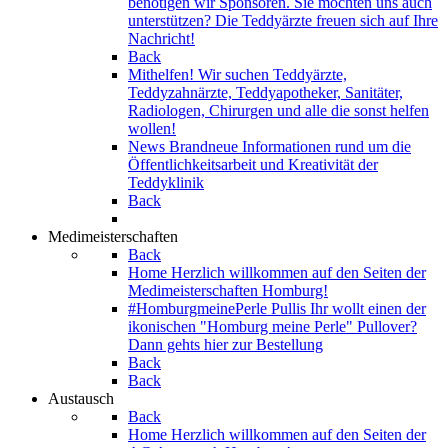
benötigen wir Sponsoren. Sie möchten uns auch
unterstützen? Die Teddyärzte freuen sich auf Ihre
Nachricht!
Back
Mithelfen!
Wir suchen Teddyärzte,
Teddyzahnärzte, Teddyapotheker, Sanitäter,
Radiologen, Chirurgen und alle die sonst helfen
wollen!
News
Brandneue Informationen rund um die
Öffentlichkeitsarbeit und Kreativität der
Teddyklinik
Back
Medimeisterschaften
Back
Home
Herzlich willkommen auf den Seiten der
Medimeisterschaften Homburg!
#HomburgmeinePerle Pullis
Ihr wollt einen der
ikonischen "Homburg meine Perle" Pullover?
Dann gehts hier zur Bestellung
Back
Back
Austausch
Back
Home
Herzlich willkommen auf den Seiten der