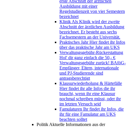
erste Abschnitt der ärztlichen
Ausbildung mit einer
Regelstudienzeit von vier Semestern
bezeichnet
Klinik
Als Klinik wird der zweite
Abschnitt der ärztlichen Ausbildung
bezeichnet. Er besteht aus sechs
Fachsemestern an der Universität.
Praktisches Jahr
Hier findet ihr Infos
über das praktische Jahr am UKS
Verwaltungsgebühr-Rückerstattung
Hol' dir ganz einfach die 50,- €
Verwaltungsgebühr zurück! BAföG-
Empfänger, Eltern, internationale
und PJ-Studierende sind
antragsberechtigt
Klausurwiederholung & Härtefälle
Hier findet ihr alle Infos die ihr
braucht, wenn ihr eine Klausur
nochmal schreiben müsst, oder ihr
im letzten Versuch seid
Famulaturen
Ihr findet ihr Infos, die
ihr für eine Famulatur am UKS
beachten solltet
Politik
Aktuelle Informationen aus der