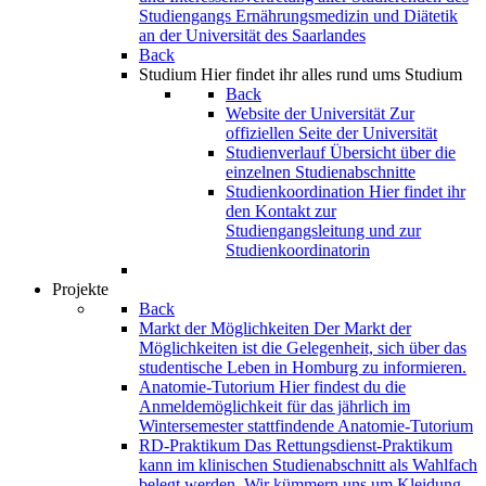
Studiengangs Ernährungsmedizin und Diätetik
an der Universität des Saarlandes
Back
Studium
Hier findet ihr alles rund ums Studium
Back
Website der Universität
Zur
offiziellen Seite der Universität
Studienverlauf
Übersicht über die
einzelnen Studienabschnitte
Studienkoordination
Hier findet ihr
den Kontakt zur
Studiengangsleitung und zur
Studienkoordinatorin
Projekte
Back
Markt der Möglichkeiten
Der Markt der
Möglichkeiten ist die Gelegenheit, sich über das
studentische Leben in Homburg zu informieren.
Anatomie-Tutorium
Hier findest du die
Anmeldemöglichkeit für das jährlich im
Wintersemester stattfindende Anatomie-Tutorium
RD-Praktikum
Das Rettungsdienst-Praktikum
kann im klinischen Studienabschnitt als Wahlfach
belegt werden. Wir kümmern uns um Kleidung