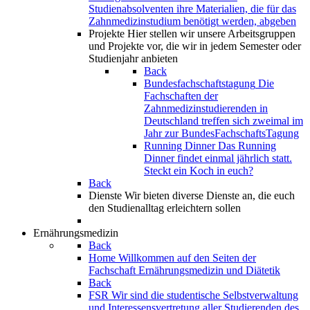
Studienabsolventen ihre Materialien, die für das
Zahnmedizinstudium benötigt werden, abgeben
Projekte
Hier stellen wir unsere Arbeitsgruppen
und Projekte vor, die wir in jedem Semester oder
Studienjahr anbieten
Back
Bundesfachschaftstagung
Die
Fachschaften der
Zahnmedizinstudierenden in
Deutschland treffen sich zweimal im
Jahr zur BundesFachschaftsTagung
Running Dinner
Das Running
Dinner findet einmal jährlich statt.
Steckt ein Koch in euch?
Back
Dienste
Wir bieten diverse Dienste an, die euch
den Studienalltag erleichtern sollen
Ernährungsmedizin
Back
Home
Willkommen auf den Seiten der
Fachschaft Ernährungsmedizin und Diätetik
Back
FSR
Wir sind die studentische Selbstverwaltung
und Interessensvertretung aller Studierenden des