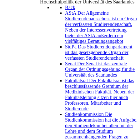
Hochschulpolitik der Universität des Saarlandes
Back
AStA
Der Allgemeine
Studierendenausschuss ist ein Organ
der verfassten Studierendenschaft.
Neben der Interessenvertretung
bietet der AStA außerdem ein
vielfältiges Beratungsangebot
StuPa
Das Studierendenparlament
ist das gesetzgebende Organ der
verfassten Studierendenschaft
Senat
Der Senat ist das zentrale
Organ der Ordnungsgebung für die
Universität des Saarlandes
Fakultätsrat
Der Fakultätsrat ist das
beschlussfassende Gremium der
Medizinischen Fakultät. Neben der
Fakultätsleitung sitzen hier auch
Professoren, Mitarbeiter und
Studierende
Studienkommission
Die
Studienkommission hat die Aufgabe,
den Studiendekan bei allen mit der
Lehre und dem Studium
zusammenhängenden Fragen zu