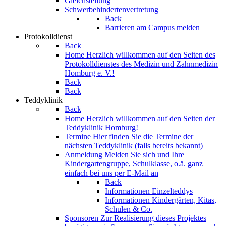
Gleichstellung
Schwerbehindertenvertretung
Back
Barrieren am Campus melden
Protokolldienst
Back
Home
Herzlich willkommen auf den Seiten des
Protokolldienstes des Medizin und Zahnmedizin
Homburg e. V.!
Back
Back
Teddyklinik
Back
Home
Herzlich willkommen auf den Seiten der
Teddyklinik Homburg!
Termine
Hier finden Sie die Termine der
nächsten Teddyklinik (falls bereits bekannt)
Anmeldung
Melden Sie sich und Ihre
Kindergartengruppe, Schulklasse, o.ä. ganz
einfach bei uns per E-Mail an
Back
Informationen Einzelteddys
Informationen Kindergärten, Kitas,
Schulen & Co.
Sponsoren
Zur Realisierung dieses Projektes