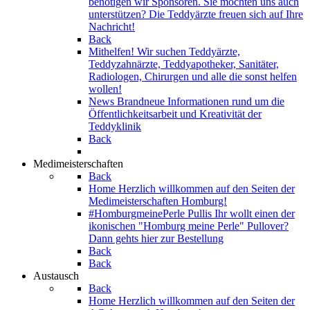
benötigen wir Sponsoren. Sie möchten uns auch
unterstützen? Die Teddyärzte freuen sich auf Ihre
Nachricht!
Back
Mithelfen!
Wir suchen Teddyärzte,
Teddyzahnärzte, Teddyapotheker, Sanitäter,
Radiologen, Chirurgen und alle die sonst helfen
wollen!
News
Brandneue Informationen rund um die
Öffentlichkeitsarbeit und Kreativität der
Teddyklinik
Back
Medimeisterschaften
Back
Home
Herzlich willkommen auf den Seiten der
Medimeisterschaften Homburg!
#HomburgmeinePerle Pullis
Ihr wollt einen der
ikonischen "Homburg meine Perle" Pullover?
Dann gehts hier zur Bestellung
Back
Back
Austausch
Back
Home
Herzlich willkommen auf den Seiten der