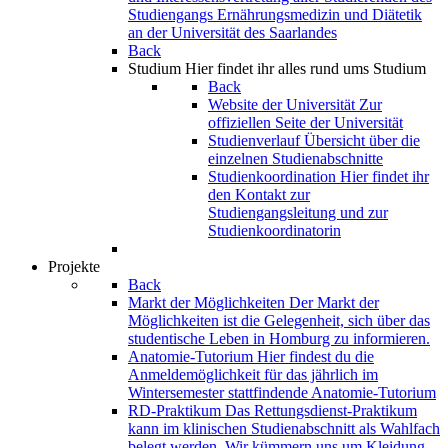
Studiengangs Ernährungsmedizin und Diätetik
an der Universität des Saarlandes
Back
Studium
Hier findet ihr alles rund ums Studium
Back
Website der Universität
Zur
offiziellen Seite der Universität
Studienverlauf
Übersicht über die
einzelnen Studienabschnitte
Studienkoordination
Hier findet ihr
den Kontakt zur
Studiengangsleitung und zur
Studienkoordinatorin
Projekte
Back
Markt der Möglichkeiten
Der Markt der
Möglichkeiten ist die Gelegenheit, sich über das
studentische Leben in Homburg zu informieren.
Anatomie-Tutorium
Hier findest du die
Anmeldemöglichkeit für das jährlich im
Wintersemester stattfindende Anatomie-Tutorium
RD-Praktikum
Das Rettungsdienst-Praktikum
kann im klinischen Studienabschnitt als Wahlfach
belegt werden. Wir kümmern uns um Kleidung