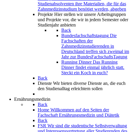
Studienabsolventen ihre Materialien, die für das
Zahnmedizinstudium benötigt werden, abgeben
Projekte
Hier stellen wir unsere Arbeitsgruppen
und Projekte vor, die wir in jedem Semester oder
Studienjahr anbieten
Back
Bundesfachschaftstagung
Die
Fachschaften der
Zahnmedizinstudierenden in
Deutschland treffen sich zweimal im
Jahr zur BundesFachschaftsTagung
Running Dinner
Das Running
Dinner findet einmal jährlich statt.
Steckt ein Koch in euch?
Back
Dienste
Wir bieten diverse Dienste an, die euch
den Studienalltag erleichtern sollen
Ernährungsmedizin
Back
Home
Willkommen auf den Seiten der
Fachschaft Ernährungsmedizin und Diätetik
Back
FSR
Wir sind die studentische Selbstverwaltung
und Interessensvertretung aller Studierenden des