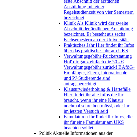
erste Abschnitt der ärztlichen
Ausbildung mit einer
Regelstudienzeit von vier Semestern
bezeichnet
Klinik
Als Klinik wird der zweite
Abschnitt der ärztlichen Ausbildung
bezeichnet. Er besteht aus sechs
Fachsemestern an der Universität.
Praktisches Jahr
Hier findet ihr Infos
über das praktische Jahr am UKS
Verwaltungsgebühr-Rückerstattung
Hol' dir ganz einfach die 50,- €
Verwaltungsgebühr zurück! BAföG-
Empfänger, Eltern, internationale
und PJ-Studierende sind
antragsberechtigt
Klausurwiederholung & Härtefälle
Hier findet ihr alle Infos die ihr
braucht, wenn ihr eine Klausur
nochmal schreiben müsst, oder ihr
im letzten Versuch seid
Famulaturen
Ihr findet ihr Infos, die
ihr für eine Famulatur am UKS
beachten solltet
Politik
Aktuelle Informationen aus der