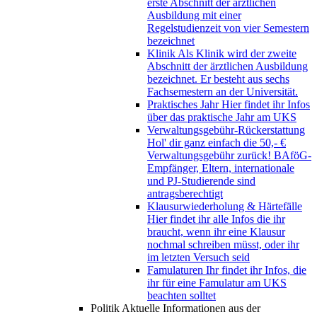
erste Abschnitt der ärztlichen
Ausbildung mit einer
Regelstudienzeit von vier Semestern
bezeichnet
Klinik
Als Klinik wird der zweite
Abschnitt der ärztlichen Ausbildung
bezeichnet. Er besteht aus sechs
Fachsemestern an der Universität.
Praktisches Jahr
Hier findet ihr Infos
über das praktische Jahr am UKS
Verwaltungsgebühr-Rückerstattung
Hol' dir ganz einfach die 50,- €
Verwaltungsgebühr zurück! BAföG-
Empfänger, Eltern, internationale
und PJ-Studierende sind
antragsberechtigt
Klausurwiederholung & Härtefälle
Hier findet ihr alle Infos die ihr
braucht, wenn ihr eine Klausur
nochmal schreiben müsst, oder ihr
im letzten Versuch seid
Famulaturen
Ihr findet ihr Infos, die
ihr für eine Famulatur am UKS
beachten solltet
Politik
Aktuelle Informationen aus der