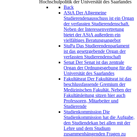
Hochschulpolitik der Universität des Saarlandes
Back
AStA
Der Allgemeine
Studierendenausschuss ist ein Organ
der verfassten Studierendenschaft.
Neben der Interessenvertretung
bietet der AStA außerdem ein
vielfältiges Beratungsangebot
StuPa
Das Studierendenparlament
ist das gesetzgebende Organ der
verfassten Studierendenschaft
Senat
Der Senat ist das zentrale
Organ der Ordnungsgebung für die
Universität des Saarlandes
Fakultätsrat
Der Fakultätsrat ist das
beschlussfassende Gremium der
Medizinischen Fakultät. Neben der
Fakultätsleitung sitzen hier auch
Professoren, Mitarbeiter und
Studierende
Studienkommission
Die
Studienkommission hat die Aufgabe,
den Studiendekan bei allen mit der
Lehre und dem Studium
zusammenhängenden Fragen zu