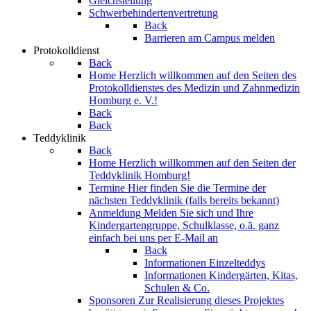
Gleichstellung
Schwerbehindertenvertretung
Back
Barrieren am Campus melden
Protokolldienst
Back
Home
Herzlich willkommen auf den Seiten des
Protokolldienstes des Medizin und Zahnmedizin
Homburg e. V.!
Back
Back
Teddyklinik
Back
Home
Herzlich willkommen auf den Seiten der
Teddyklinik Homburg!
Termine
Hier finden Sie die Termine der
nächsten Teddyklinik (falls bereits bekannt)
Anmeldung
Melden Sie sich und Ihre
Kindergartengruppe, Schulklasse, o.ä. ganz
einfach bei uns per E-Mail an
Back
Informationen Einzelteddys
Informationen Kindergärten, Kitas,
Schulen & Co.
Sponsoren
Zur Realisierung dieses Projektes