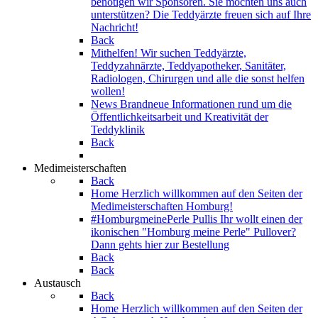
benötigen wir Sponsoren. Sie möchten uns auch
unterstützen? Die Teddyärzte freuen sich auf Ihre
Nachricht!
Back
Mithelfen!
Wir suchen Teddyärzte,
Teddyzahnärzte, Teddyapotheker, Sanitäter,
Radiologen, Chirurgen und alle die sonst helfen
wollen!
News
Brandneue Informationen rund um die
Öffentlichkeitsarbeit und Kreativität der
Teddyklinik
Back
Medimeisterschaften
Back
Home
Herzlich willkommen auf den Seiten der
Medimeisterschaften Homburg!
#HomburgmeinePerle Pullis
Ihr wollt einen der
ikonischen "Homburg meine Perle" Pullover?
Dann gehts hier zur Bestellung
Back
Back
Austausch
Back
Home
Herzlich willkommen auf den Seiten der