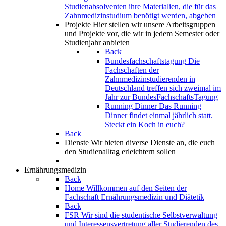
Studienabsolventen ihre Materialien, die für das
Zahnmedizinstudium benötigt werden, abgeben
Projekte
Hier stellen wir unsere Arbeitsgruppen
und Projekte vor, die wir in jedem Semester oder
Studienjahr anbieten
Back
Bundesfachschaftstagung
Die
Fachschaften der
Zahnmedizinstudierenden in
Deutschland treffen sich zweimal im
Jahr zur BundesFachschaftsTagung
Running Dinner
Das Running
Dinner findet einmal jährlich statt.
Steckt ein Koch in euch?
Back
Dienste
Wir bieten diverse Dienste an, die euch
den Studienalltag erleichtern sollen
Ernährungsmedizin
Back
Home
Willkommen auf den Seiten der
Fachschaft Ernährungsmedizin und Diätetik
Back
FSR
Wir sind die studentische Selbstverwaltung
und Interessensvertretung aller Studierenden des