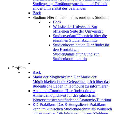
Studiengangs Ernährungsmedizin und Diätetik
an der Universität des Saarlandes
Back
Studium
Hier findet ihr alles rund ums Studium
Back
Website der Universität
Zur
offiziellen Seite der Universität
Studienverlauf
Übersicht über die
einzelnen Studienabschnitte
Studienkoordination
Hier findet ihr
den Kontakt zur
Studiengangsleitung und zur
Studienkoordinatorin
Projekte
Back
Markt der Möglichkeiten
Der Markt der
Möglichkeiten ist die Gelegenheit, sich über das
studentische Leben in Homburg zu informieren.
Anatomie-Tutorium
Hier findest du die
Anmeldemöglichkeit für das jährlich im
Wintersemester stattfindende Anatomie-Tutorium
RD-Praktikum
Das Rettungsdienst-Praktikum
kann im klinischen Studienabschnitt als Wahlfach
belegt werden. Wir kümmern uns um Kleidung