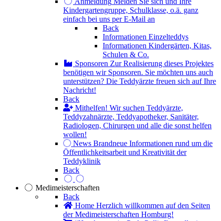
Anmeldung
Melden Sie sich und Ihre
Kindergartengruppe, Schulklasse, o.ä. ganz
einfach bei uns per E-Mail an
Back
Informationen Einzelteddys
Informationen Kindergärten, Kitas,
Schulen & Co.
Sponsoren
Zur Realisierung dieses Projektes
benötigen wir Sponsoren. Sie möchten uns auch
unterstützen? Die Teddyärzte freuen sich auf Ihre
Nachricht!
Back
Mithelfen!
Wir suchen Teddyärzte,
Teddyzahnärzte, Teddyapotheker, Sanitäter,
Radiologen, Chirurgen und alle die sonst helfen
wollen!
News
Brandneue Informationen rund um die
Öffentlichkeitsarbeit und Kreativität der
Teddyklinik
Back
Medimeisterschaften
Back
Home
Herzlich willkommen auf den Seiten
der Medimeisterschaften Homburg!