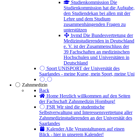
Studienkommission
Die
Studienkommission hat die Aufgabe,
den Studiendekan bei allen mit der
Lehre und dem Studium
zusammenhängenden Fragen zu
unterstützen
bvmd
Die Bundesvertretung der
Medizinstudierenden in Deutschland
e. V. ist der Zusammenschluss der
39 Fachschaften an medizinischen
Hochschulen und Universitäten in
Deutschland
Sport
UNISPORT der Universität des
Saarlandes - meine Kurse, mein Sport, meine Uni
Zahnmedizin
Back
Home
Herzlich willkommen auf den Seiten
der Fachschaft Zahnmedizin Homburg!
FSR
Wir sind die studentische
Selbstverwaltung und Interessensvertretung aller
Zahnmedizinstudierenden an der Universität des
Saarlandes
Kalender
Alle Veranstaltungen auf einen
Blick - hier in unserem Kalender!