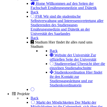
Home
Willkommen auf den Seiten der
Fachschaft Ernährungsmedizin und Diätetik
Back
FSR
Wir sind die studentische
Selbstverwaltung und Interessensvertretung aller
Studierenden des Studiengangs
Ernährungsmedizin und Diätetik an der
Universität des Saarlandes
Back
Studium
Hier findet ihr alles rund ums
Studium
Back
Website der Universität
Zur
offiziellen Seite der Universität
Studienverlauf
Übersicht über die
einzelnen Studienabschnitte
Studienkoordination
Hier findet
ihr den Kontakt zur
Studiengangsleitung und zur
Studienkoordinatorin
Projekte
Back
Markt der Möglichkeiten
Der Markt der
Möglichkeiten ist die Gelegenheit, sich über das