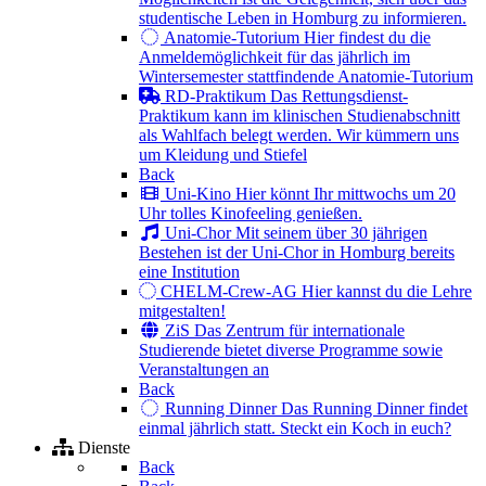
studentische Leben in Homburg zu informieren.
Anatomie-Tutorium
Hier findest du die
Anmeldemöglichkeit für das jährlich im
Wintersemester stattfindende Anatomie-Tutorium
RD-Praktikum
Das Rettungsdienst-
Praktikum kann im klinischen Studienabschnitt
als Wahlfach belegt werden. Wir kümmern uns
um Kleidung und Stiefel
Back
Uni-Kino
Hier könnt Ihr mittwochs um 20
Uhr tolles Kinofeeling genießen.
Uni-Chor
Mit seinem über 30 jährigen
Bestehen ist der Uni-Chor in Homburg bereits
eine Institution
CHELM-Crew-AG
Hier kannst du die Lehre
mitgestalten!
ZiS
Das Zentrum für internationale
Studierende bietet diverse Programme sowie
Veranstaltungen an
Back
Running Dinner
Das Running Dinner findet
einmal jährlich statt. Steckt ein Koch in euch?
Dienste
Back