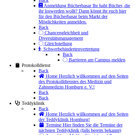
Back
Anmeldung Bücherbasar
Ihr habt Bücher, die
ihr loswerden wollt? Dann könnt ihr euch hier
für den Bücherbasar beim Markt der
Möglichkeiten anmelden.
Back
Chancengleichheit und
Diversitätsmanagement
Gleichstellung
Schwerbehindertenvertretung
Back
Barrieren am Campus melden
Protokolldienst
Back
Home
Herzlich willkommen auf den Seiten
des Protokolldienstes des Medizin und
Zahnmedizin Homburg e. V.!
Back
Back
Teddyklinik
Back
Home
Herzlich willkommen auf den Seiten
der Teddyklinik Homburg!
Termine
Hier finden Sie die Termine der
nächsten Teddyklinik (falls bereits bekannt)