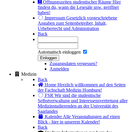
Öffnungszeiten studentischer Räume
Hier
findest du, wann die Lesesäle usw. geöffnet
haben!
Impressum
Gesetzlich vorgeschriebene
Angaben zum Seitenbetreiber, Inhalt,
Urheberrecht und Administration
Back
Automatisch einloggen
Einloggen
Zugangsdaten vergessen?
Anmelden
Medizin
Back
Home
Herzlich willkommen auf den Seiten
der Fachschaft Medizin Homburg!
FSR
Wir sind die studentische
Selbstverwaltung und Interessensvertretung aller
Medizinstudierenden an der Universität des
Saarlandes
Kalender
Alle Veranstaltungen auf einen
Blick - hier in unserem Kalender!
Back