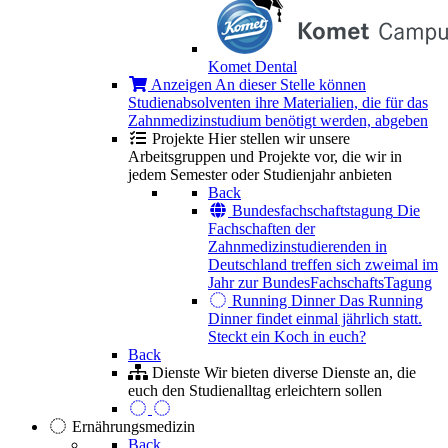
Komet Dental
Anzeigen
An dieser Stelle können
Studienabsolventen ihre Materialien, die für das
Zahnmedizinstudium benötigt werden, abgeben
Projekte
Hier stellen wir unsere
Arbeitsgruppen und Projekte vor, die wir in
jedem Semester oder Studienjahr anbieten
Back
Bundesfachschaftstagung
Die
Fachschaften der
Zahnmedizinstudierenden in
Deutschland treffen sich zweimal im
Jahr zur BundesFachschaftsTagung
Running Dinner
Das Running
Dinner findet einmal jährlich statt.
Steckt ein Koch in euch?
Back
Dienste
Wir bieten diverse Dienste an, die
euch den Studienalltag erleichtern sollen
Ernährungsmedizin
Back