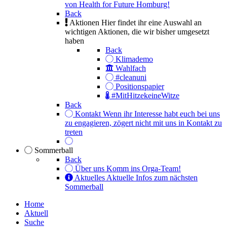
von Health for Future Homburg!
Back
Aktionen
Hier findet ihr eine Auswahl an
wichtigen Aktionen, die wir bisher umgesetzt
haben
Back
Klimademo
Wahlfach
#cleanuni
Positionspapier
#MitHitzekeineWitze
Back
Kontakt
Wenn ihr Interesse habt euch bei uns
zu engagieren, zögert nicht mit uns in Kontakt zu
treten
Sommerball
Back
Über uns
Komm ins Orga-Team!
Aktuelles
Aktuelle Infos zum nächsten
Sommerball
Home
Aktuell
Suche