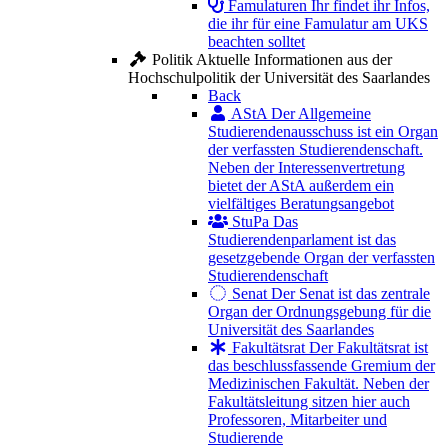
Famulaturen
Ihr findet ihr Infos,
die ihr für eine Famulatur am UKS
beachten solltet
Politik
Aktuelle Informationen aus der
Hochschulpolitik der Universität des Saarlandes
Back
AStA
Der Allgemeine
Studierendenausschuss ist ein Organ
der verfassten Studierendenschaft.
Neben der Interessenvertretung
bietet der AStA außerdem ein
vielfältiges Beratungsangebot
StuPa
Das
Studierendenparlament ist das
gesetzgebende Organ der verfassten
Studierendenschaft
Senat
Der Senat ist das zentrale
Organ der Ordnungsgebung für die
Universität des Saarlandes
Fakultätsrat
Der Fakultätsrat ist
das beschlussfassende Gremium der
Medizinischen Fakultät. Neben der
Fakultätsleitung sitzen hier auch
Professoren, Mitarbeiter und
Studierende