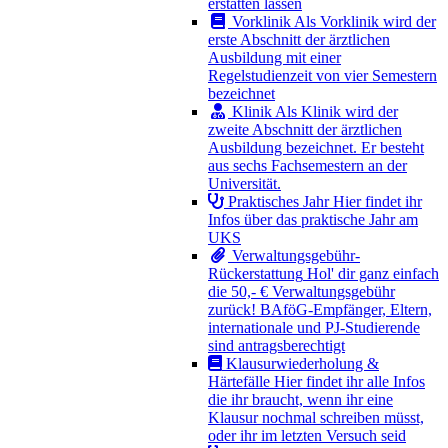
erstatten lassen
Vorklinik
Als Vorklinik wird der
erste Abschnitt der ärztlichen
Ausbildung mit einer
Regelstudienzeit von vier Semestern
bezeichnet
Klinik
Als Klinik wird der
zweite Abschnitt der ärztlichen
Ausbildung bezeichnet. Er besteht
aus sechs Fachsemestern an der
Universität.
Praktisches Jahr
Hier findet ihr
Infos über das praktische Jahr am
UKS
Verwaltungsgebühr-
Rückerstattung
Hol' dir ganz einfach
die 50,- € Verwaltungsgebühr
zurück! BAföG-Empfänger, Eltern,
internationale und PJ-Studierende
sind antragsberechtigt
Klausurwiederholung &
Härtefälle
Hier findet ihr alle Infos
die ihr braucht, wenn ihr eine
Klausur nochmal schreiben müsst,
oder ihr im letzten Versuch seid