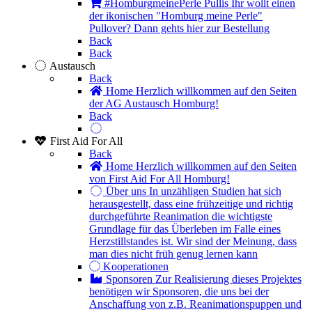
#HomburgmeinePerle Pullis
Ihr wollt einen
der ikonischen "Homburg meine Perle"
Pullover? Dann gehts hier zur Bestellung
Back
Back
Austausch
Back
Home
Herzlich willkommen auf den Seiten
der AG Austausch Homburg!
Back
First Aid For All
Back
Home
Herzlich willkommen auf den Seiten
von First Aid For All Homburg!
Über uns
In unzähligen Studien hat sich
herausgestellt, dass eine frühzeitige und richtig
durchgeführte Reanimation die wichtigste
Grundlage für das Überleben im Falle eines
Herzstillstandes ist. Wir sind der Meinung, dass
man dies nicht früh genug lernen kann
Kooperationen
Sponsoren
Zur Realisierung dieses Projektes
benötigen wir Sponsoren, die uns bei der
Anschaffung von z.B. Reanimationspuppen und