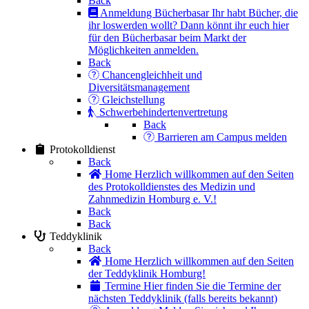
Back
Anmeldung Bücherbasar
Ihr habt Bücher, die
ihr loswerden wollt? Dann könnt ihr euch hier
für den Bücherbasar beim Markt der
Möglichkeiten anmelden.
Back
Chancengleichheit und
Diversitätsmanagement
Gleichstellung
Schwerbehindertenvertretung
Back
Barrieren am Campus melden
Protokolldienst
Back
Home
Herzlich willkommen auf den Seiten
des Protokolldienstes des Medizin und
Zahnmedizin Homburg e. V.!
Back
Back
Teddyklinik
Back
Home
Herzlich willkommen auf den Seiten
der Teddyklinik Homburg!
Termine
Hier finden Sie die Termine der
nächsten Teddyklinik (falls bereits bekannt)