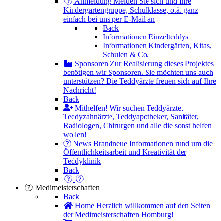
Anmeldung
Melden Sie sich und Ihre
Kindergartengruppe, Schulklasse, o.ä. ganz
einfach bei uns per E-Mail an
Back
Informationen Einzelteddys
Informationen Kindergärten, Kitas,
Schulen & Co.
Sponsoren
Zur Realisierung dieses Projektes
benötigen wir Sponsoren. Sie möchten uns auch
unterstützen? Die Teddyärzte freuen sich auf Ihre
Nachricht!
Back
Mithelfen!
Wir suchen Teddyärzte,
Teddyzahnärzte, Teddyapotheker, Sanitäter,
Radiologen, Chirurgen und alle die sonst helfen
wollen!
News
Brandneue Informationen rund um die
Öffentlichkeitsarbeit und Kreativität der
Teddyklinik
Back
Medimeisterschaften
Back
Home
Herzlich willkommen auf den Seiten
der Medimeisterschaften Homburg!