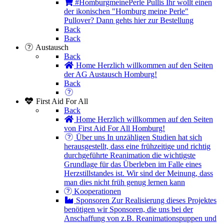
#HomburgmeinePerle Pullis
Ihr wollt einen
der ikonischen "Homburg meine Perle"
Pullover? Dann gehts hier zur Bestellung
Back
Back
Austausch
Back
Home
Herzlich willkommen auf den Seiten
der AG Austausch Homburg!
Back
First Aid For All
Back
Home
Herzlich willkommen auf den Seiten
von First Aid For All Homburg!
Über uns
In unzähligen Studien hat sich
herausgestellt, dass eine frühzeitige und richtig
durchgeführte Reanimation die wichtigste
Grundlage für das Überleben im Falle eines
Herzstillstandes ist. Wir sind der Meinung, dass
man dies nicht früh genug lernen kann
Kooperationen
Sponsoren
Zur Realisierung dieses Projektes
benötigen wir Sponsoren, die uns bei der
Anschaffung von z.B. Reanimationspuppen und