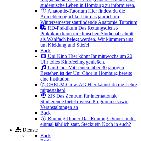
studentische Leben in Homburg zu informieren.
Anatomie-Tutorium
Hier findest du die
Anmeldemöglichkeit für das jährlich im
Wintersemester stattfindende Anatomie-Tutorium
RD-Praktikum
Das Rettungsdienst-
Praktikum kann im klinischen Studienabschnitt
als Wahlfach belegt werden. Wir kümmern uns
um Kleidung und Stiefel
Back
Uni-Kino
Hier könnt Ihr mittwochs um 20
Uhr tolles Kinofeeling genießen.
Uni-Chor
Mit seinem über 30 jährigen
Bestehen ist der Uni-Chor in Homburg bereits
eine Institution
CHELM-Crew-AG
Hier kannst du die Lehre
mitgestalten!
ZiS
Das Zentrum für internationale
Studierende bietet diverse Programme sowie
Veranstaltungen an
Back
Running Dinner
Das Running Dinner findet
einmal jährlich statt. Steckt ein Koch in euch?
Dienste
Back