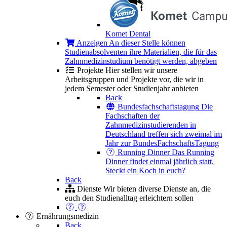
Komet Dental
Anzeigen
An dieser Stelle können
Studienabsolventen ihre Materialien, die für das
Zahnmedizinstudium benötigt werden, abgeben
Projekte
Hier stellen wir unsere
Arbeitsgruppen und Projekte vor, die wir in
jedem Semester oder Studienjahr anbieten
Back
Bundesfachschaftstagung
Die
Fachschaften der
Zahnmedizinstudierenden in
Deutschland treffen sich zweimal im
Jahr zur BundesFachschaftsTagung
Running Dinner
Das Running
Dinner findet einmal jährlich statt.
Steckt ein Koch in euch?
Back
Dienste
Wir bieten diverse Dienste an, die
euch den Studienalltag erleichtern sollen
Ernährungsmedizin
Back