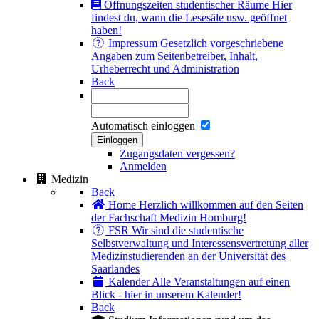
Öffnungszeiten studentischer Räume
Hier
findest du, wann die Lesesäle usw. geöffnet
haben!
Impressum
Gesetzlich vorgeschriebene
Angaben zum Seitenbetreiber, Inhalt,
Urheberrecht und Administration
Back
Automatisch einloggen
Einloggen
Zugangsdaten vergessen?
Anmelden
Medizin
Back
Home
Herzlich willkommen auf den Seiten
der Fachschaft Medizin Homburg!
FSR
Wir sind die studentische
Selbstverwaltung und Interessensvertretung aller
Medizinstudierenden an der Universität des
Saarlandes
Kalender
Alle Veranstaltungen auf einen
Blick - hier in unserem Kalender!
Back