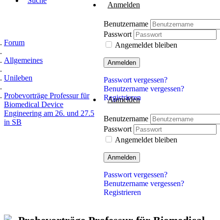
Suche
Anmelden
Benutzername
Passwort
Forum
Angemeldet bleiben
Allgemeines
Anmelden
Unileben
Passwort vergessen?
Benutzername vergessen?
Probevorträge Professur für
Registrieren
Anmelden
Biomedical Device
Engineering am 26. und 27.5
Benutzername
in SB
Passwort
Angemeldet bleiben
Anmelden
Passwort vergessen?
Benutzername vergessen?
Registrieren