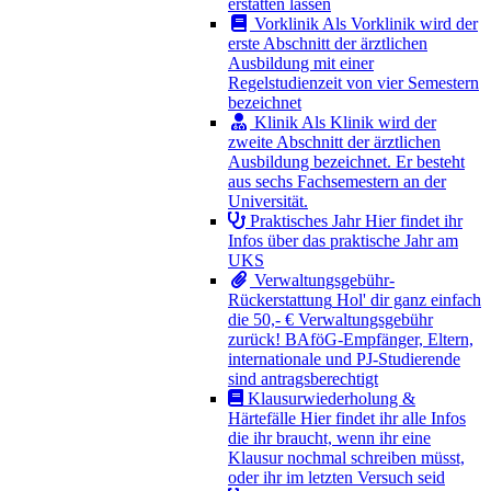
erstatten lassen
Vorklinik
Als Vorklinik wird der
erste Abschnitt der ärztlichen
Ausbildung mit einer
Regelstudienzeit von vier Semestern
bezeichnet
Klinik
Als Klinik wird der
zweite Abschnitt der ärztlichen
Ausbildung bezeichnet. Er besteht
aus sechs Fachsemestern an der
Universität.
Praktisches Jahr
Hier findet ihr
Infos über das praktische Jahr am
UKS
Verwaltungsgebühr-
Rückerstattung
Hol' dir ganz einfach
die 50,- € Verwaltungsgebühr
zurück! BAföG-Empfänger, Eltern,
internationale und PJ-Studierende
sind antragsberechtigt
Klausurwiederholung &
Härtefälle
Hier findet ihr alle Infos
die ihr braucht, wenn ihr eine
Klausur nochmal schreiben müsst,
oder ihr im letzten Versuch seid