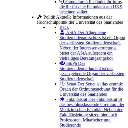
Famulaturen
Ihr findet ihr Infos,
die ihr für eine Famulatur am UKS
beachten solltet
Politik
Aktuelle Informationen aus der
Hochschulpolitik der Universität des Saarlandes
Back
AStA
Der Allgemeine
Studierendenausschuss ist ein Organ
der verfassten Studierendenschaft.
Neben der Interessenvertretung
bietet der AStA außerdem ein
vielfältiges Beratungsangebot
StuPa
Das
Studierendenparlament ist das
gesetzgebende Organ der verfassten
Studierendenschaft
Senat
Der Senat ist das zentrale
Organ der Ordnungsgebung für die
Universität des Saarlandes
Fakultätsrat
Der Fakultätsrat ist
das beschlussfassende Gremium der
Medizinischen Fakultät. Neben der
Fakultätsleitung sitzen hier auch
Professoren, Mitarbeiter und
Studierende