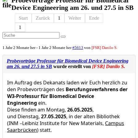
Probevorträge Professur für Biomedical
Device Engineering am 26. und 27.5 in SB
Start
Zurück
1
Weiter
Ende
1
1 Jahr 2 Monate her
-
1 Jahr 2 Monate her
#5613
von
[FSR] Danilo S.
Probevorträge Professur für Biomedical Device Engineering
am 26. und 27.5 in SB
wurde erstellt von
[FSR] Danilo S.
Im Auftrag des Dekanats laden wir Euch herzlich zu
den Probevorträgen des
Berufungsverfahrens der
W3-Professur für Biomedical Device
Engineering
ein.
Diese finden am Montag,
26.05.2025
,
und Dienstag,
27.05.2025
, in der alten Bibliothek
(INM –Leibniz Institute for New Materials,
Campus
Saarbrücken
)
statt.