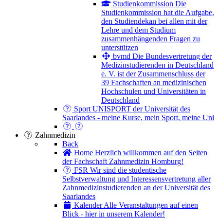
Studienkommission
Die
Studienkommission hat die Aufgabe,
den Studiendekan bei allen mit der
Lehre und dem Studium
zusammenhängenden Fragen zu
unterstützen
bvmd
Die Bundesvertretung der
Medizinstudierenden in Deutschland
e. V. ist der Zusammenschluss der
39 Fachschaften an medizinischen
Hochschulen und Universitäten in
Deutschland
Sport
UNISPORT der Universität des
Saarlandes - meine Kurse, mein Sport, meine Uni
Zahnmedizin
Back
Home
Herzlich willkommen auf den Seiten
der Fachschaft Zahnmedizin Homburg!
FSR
Wir sind die studentische
Selbstverwaltung und Interessensvertretung aller
Zahnmedizinstudierenden an der Universität des
Saarlandes
Kalender
Alle Veranstaltungen auf einen
Blick - hier in unserem Kalender!