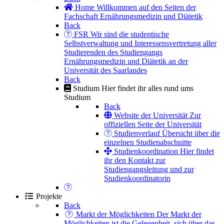
Home
Willkommen auf den Seiten der
Fachschaft Ernährungsmedizin und Diätetik
Back
FSR
Wir sind die studentische
Selbstverwaltung und Interessensvertretung aller
Studierenden des Studiengangs
Ernährungsmedizin und Diätetik an der
Universität des Saarlandes
Back
Studium
Hier findet ihr alles rund ums
Studium
Back
Website der Universität
Zur
offiziellen Seite der Universität
Studienverlauf
Übersicht über die
einzelnen Studienabschnitte
Studienkoordination
Hier findet
ihr den Kontakt zur
Studiengangsleitung und zur
Studienkoordinatorin
Projekte
Back
Markt der Möglichkeiten
Der Markt der
Möglichkeiten ist die Gelegenheit, sich über das