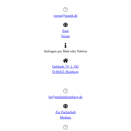
verein@mzmh.de
Zum
Verein
Anfragen per Mail oder Telefon
Gebäude 74, 1. OG
D-66421 Homburg
fsr@medizinhomburg.de
Zur Fachschaft
Medizin