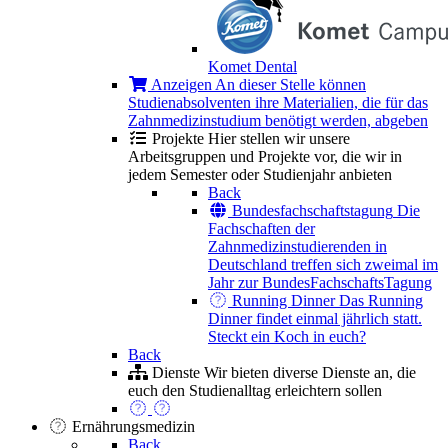
Komet Dental
Anzeigen
An dieser Stelle können
Studienabsolventen ihre Materialien, die für das
Zahnmedizinstudium benötigt werden, abgeben
Projekte
Hier stellen wir unsere
Arbeitsgruppen und Projekte vor, die wir in
jedem Semester oder Studienjahr anbieten
Back
Bundesfachschaftstagung
Die
Fachschaften der
Zahnmedizinstudierenden in
Deutschland treffen sich zweimal im
Jahr zur BundesFachschaftsTagung
Running Dinner
Das Running
Dinner findet einmal jährlich statt.
Steckt ein Koch in euch?
Back
Dienste
Wir bieten diverse Dienste an, die
euch den Studienalltag erleichtern sollen
Ernährungsmedizin
Back