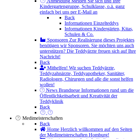
Anmeldung
Melden Sie sich und Ihre
Kindergartengruppe, Schulklasse, o.ä. ganz
einfach bei uns per E-Mail an
Back
Informationen Einzelteddys
Informationen Kindergärten, Kitas,
Schulen & Co.
Sponsoren
Zur Realisierung dieses Projektes
benötigen wir Sponsoren. Sie möchten uns auch
unterstützen? Die Teddyärzte freuen sich auf Ihre
Nachricht!
Back
Mithelfen!
Wir suchen Teddyärzte,
Teddyzahnärzte, Teddyapotheker, Sanitäter,
Radiologen, Chirurgen und alle die sonst helfen
wollen!
News
Brandneue Informationen rund um die
Öffentlichkeitsarbeit und Kreativität der
Teddyklinik
Back
Medimeisterschaften
Back
Home
Herzlich willkommen auf den Seiten
der Medimeisterschaften Homburg!