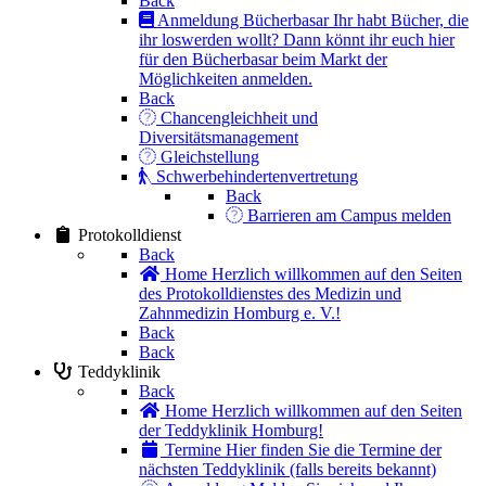
Back
Anmeldung Bücherbasar
Ihr habt Bücher, die
ihr loswerden wollt? Dann könnt ihr euch hier
für den Bücherbasar beim Markt der
Möglichkeiten anmelden.
Back
Chancengleichheit und
Diversitätsmanagement
Gleichstellung
Schwerbehindertenvertretung
Back
Barrieren am Campus melden
Protokolldienst
Back
Home
Herzlich willkommen auf den Seiten
des Protokolldienstes des Medizin und
Zahnmedizin Homburg e. V.!
Back
Back
Teddyklinik
Back
Home
Herzlich willkommen auf den Seiten
der Teddyklinik Homburg!
Termine
Hier finden Sie die Termine der
nächsten Teddyklinik (falls bereits bekannt)