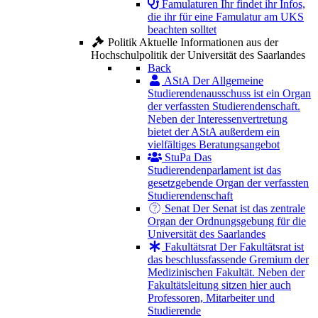
Famulaturen
Ihr findet ihr Infos,
die ihr für eine Famulatur am UKS
beachten solltet
Politik
Aktuelle Informationen aus der
Hochschulpolitik der Universität des Saarlandes
Back
AStA
Der Allgemeine
Studierendenausschuss ist ein Organ
der verfassten Studierendenschaft.
Neben der Interessenvertretung
bietet der AStA außerdem ein
vielfältiges Beratungsangebot
StuPa
Das
Studierendenparlament ist das
gesetzgebende Organ der verfassten
Studierendenschaft
Senat
Der Senat ist das zentrale
Organ der Ordnungsgebung für die
Universität des Saarlandes
Fakultätsrat
Der Fakultätsrat ist
das beschlussfassende Gremium der
Medizinischen Fakultät. Neben der
Fakultätsleitung sitzen hier auch
Professoren, Mitarbeiter und
Studierende