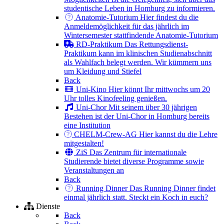
studentische Leben in Homburg zu informieren.
Anatomie-Tutorium
Hier findest du die
Anmeldemöglichkeit für das jährlich im
Wintersemester stattfindende Anatomie-Tutorium
RD-Praktikum
Das Rettungsdienst-
Praktikum kann im klinischen Studienabschnitt
als Wahlfach belegt werden. Wir kümmern uns
um Kleidung und Stiefel
Back
Uni-Kino
Hier könnt Ihr mittwochs um 20
Uhr tolles Kinofeeling genießen.
Uni-Chor
Mit seinem über 30 jährigen
Bestehen ist der Uni-Chor in Homburg bereits
eine Institution
CHELM-Crew-AG
Hier kannst du die Lehre
mitgestalten!
ZiS
Das Zentrum für internationale
Studierende bietet diverse Programme sowie
Veranstaltungen an
Back
Running Dinner
Das Running Dinner findet
einmal jährlich statt. Steckt ein Koch in euch?
Dienste
Back