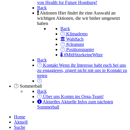
von Health for Future Homburg!
Back
Aktionen
Hier findet ihr eine Auswahl an
wichtigen Aktionen, die wir bisher umgesetzt
haben
Back
Klimademo
Wahlfach
#cleanuni
Positionspapier
#MitHitzekeineWitze
Back
Kontakt
Wenn ihr Interesse habt euch bei uns
zu engagieren, zögert nicht mit uns in Kontakt zu
treten
Sommerball
Back
Über uns
Komm ins Orga-Team!
Aktuelles
Aktuelle Infos zum nächsten
Sommerball
Home
Aktuell
Suche