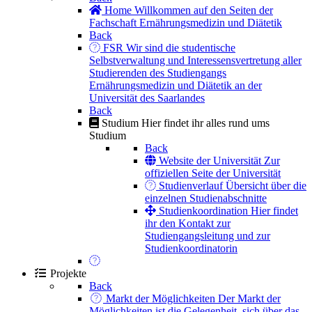
Home
Willkommen auf den Seiten der
Fachschaft Ernährungsmedizin und Diätetik
Back
FSR
Wir sind die studentische
Selbstverwaltung und Interessensvertretung aller
Studierenden des Studiengangs
Ernährungsmedizin und Diätetik an der
Universität des Saarlandes
Back
Studium
Hier findet ihr alles rund ums
Studium
Back
Website der Universität
Zur
offiziellen Seite der Universität
Studienverlauf
Übersicht über die
einzelnen Studienabschnitte
Studienkoordination
Hier findet
ihr den Kontakt zur
Studiengangsleitung und zur
Studienkoordinatorin
Projekte
Back
Markt der Möglichkeiten
Der Markt der
Möglichkeiten ist die Gelegenheit, sich über das