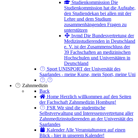
Studienkommission
Die
Studienkommission hat die Aufgabe,
den Studiendekan bei allen mit der
Lehre und dem Studium
zusammenhängenden Fragen zu
unterstützen
bvmd
Die Bundesvertretung der
Medizinstudierenden in Deutschland
e. V. ist der Zusammenschluss der
39 Fachschaften an medizinischen
Hochschulen und Universitäten in
Deutschland
Sport
UNISPORT der Universität des
Saarlandes - meine Kurse, mein Sport, meine Uni
Zahnmedizin
Back
Home
Herzlich willkommen auf den Seiten
der Fachschaft Zahnmedizin Homburg!
FSR
Wir sind die studentische
Selbstverwaltung und Interessensvertretung aller
Zahnmedizinstudierenden an der Universität des
Saarlandes
Kalender
Alle Veranstaltungen auf einen
Blick - hier in unserem Kalender!