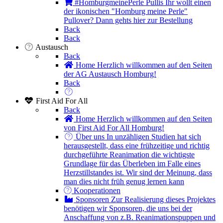
#HomburgmeinePerle Pullis
Ihr wollt einen
der ikonischen "Homburg meine Perle"
Pullover? Dann gehts hier zur Bestellung
Back
Back
Austausch
Back
Home
Herzlich willkommen auf den Seiten
der AG Austausch Homburg!
Back
First Aid For All
Back
Home
Herzlich willkommen auf den Seiten
von First Aid For All Homburg!
Über uns
In unzähligen Studien hat sich
herausgestellt, dass eine frühzeitige und richtig
durchgeführte Reanimation die wichtigste
Grundlage für das Überleben im Falle eines
Herzstillstandes ist. Wir sind der Meinung, dass
man dies nicht früh genug lernen kann
Kooperationen
Sponsoren
Zur Realisierung dieses Projektes
benötigen wir Sponsoren, die uns bei der
Anschaffung von z.B. Reanimationspuppen und