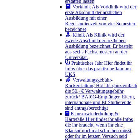
erstatten lassen
Vorklinik
Als Vorklinik wird der
erste Abschnitt der ärztlichen
Ausbildung mit einer
Regelstudienzeit von vier Semestern
bezeichnet
Klinik
Als Klinik wird der
zweite Abschnitt der ärztlichen
Ausbildung bezeichnet. Er besteht
aus sechs Fachsemestern an der
Universität.
Praktisches Jahr
Hier findet ihr
Infos über das praktische Jahr am
UKS
Verwaltungsgebühr-
Rückerstattung
Hol' dir ganz einfach
die 50,- € Verwaltungsgebühr
zurück! BAföG-Empfänger, Eltern,
internationale und PJ-Studierende
sind antragsberechtigt
Klausurwiederholung &
Härtefälle
Hier findet ihr alle Infos
die ihr braucht, wenn ihr eine
Klausur nochmal schreiben müsst,
oder ihr im letzten Versuch seid