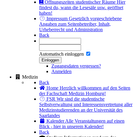
Öffnungszeiten studentischer Räume
Hier
findest du, wann die Lesesäle usw. geöffnet
haben!
Impressum
Gesetzlich vorgeschriebene
Angaben zum Seitenbetreiber, Inhalt,
Urheberrecht und Administration
Back
Automatisch einloggen
Einloggen
Zugangsdaten vergessen?
Anmelden
Medizin
Back
Home
Herzlich willkommen auf den Seiten
der Fachschaft Medizin Homburg!
FSR
Wir sind die studentische
Selbstverwaltung und Interessensvertretung aller
Medizinstudierenden an der Universität des
Saarlandes
Kalender
Alle Veranstaltungen auf einen
Blick - hier in unserem Kalender!
Back