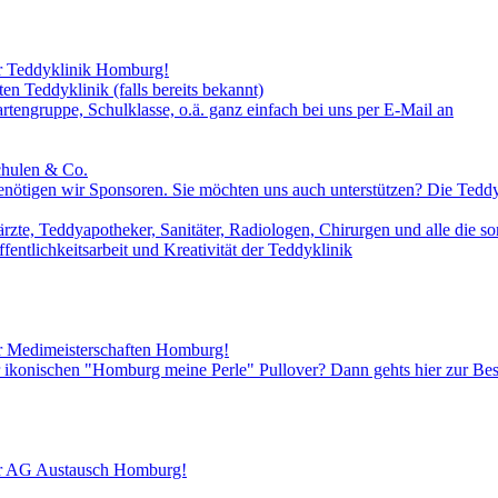
er Teddyklinik Homburg!
en Teddyklinik (falls bereits bekannt)
rtengruppe, Schulklasse, o.ä. ganz einfach bei uns per E-Mail an
chulen & Co.
benötigen wir Sponsoren. Sie möchten uns auch unterstützen? Die Teddyä
zte, Teddyapotheker, Sanitäter, Radiologen, Chirurgen und alle die so
ntlichkeitsarbeit und Kreativität der Teddyklinik
er Medimeisterschaften Homburg!
er ikonischen "Homburg meine Perle" Pullover? Dann gehts hier zur Bes
er AG Austausch Homburg!