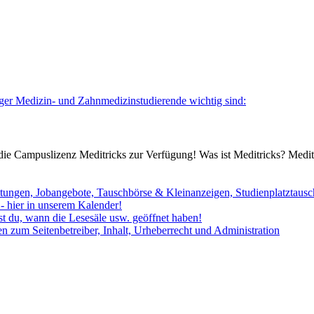
ger Medizin- und Zahnmedizinstudierende wichtig sind:
 die Campuslizenz Meditricks zur Verfügung! Was ist Meditricks? Meditr
ltungen, Jobangebote, Tauschbörse & Kleinanzeigen, Studienplatztausc
 - hier in unserem Kalender!
st du, wann die Lesesäle usw. geöffnet haben!
 zum Seitenbetreiber, Inhalt, Urheberrecht und Administration