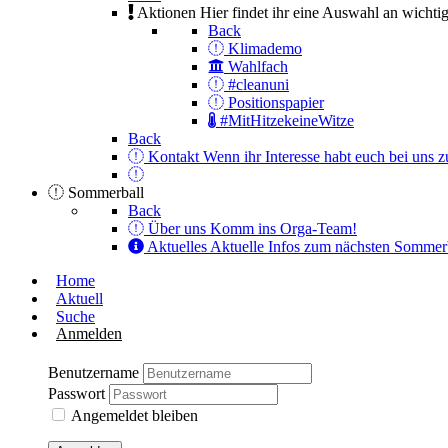
Aktionen
Hier findet ihr eine Auswahl an wichti
Back
Klimademo
Wahlfach
#cleanuni
Positionspapier
#MitHitzekeineWitze
Back
Kontakt
Wenn ihr Interesse habt euch bei uns zu
Sommerball
Back
Über uns
Komm ins Orga-Team!
Aktuelles
Aktuelle Infos zum nächsten Sommer
Home
Aktuell
Suche
Anmelden
Benutzername
Passwort
Angemeldet bleiben