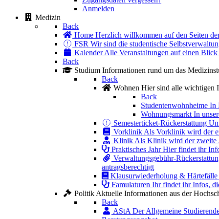
Anmelden
Medizin
Back
Home
Herzlich willkommen auf den Seiten d
FSR
Wir sind die studentische Selbstverwaltun
Kalender
Alle Veranstaltungen auf einen Blick
Back
Studium
Informationen rund um das Medizinst
Back
Wohnen
Hier sind alle wichtige
Back
Studentenwohnheime
In
Wohnungsmarkt
In unse
Semesterticket-Rückerstattung
Unt
Vorklinik
Als Vorklinik wird der e
Klinik
Als Klinik wird der zweite 
Praktisches Jahr
Hier findet ihr I
Verwaltungsgebühr-Rückerstattu
antragsberechtigt
Klausurwiederholung & Härtefälle
Famulaturen
Ihr findet ihr Infos, 
Politik
Aktuelle Informationen aus der Hochschu
Back
AStA
Der Allgemeine Studierenden