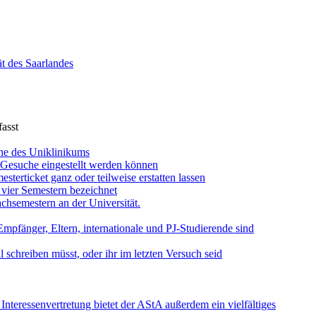
ät des Saarlandes
asst
he des Uniklinikums
Gesuche eingestellt werden können
terticket ganz oder teilweise erstatten lassen
n vier Semestern bezeichnet
achsemestern an der Universität.
mpfänger, Eltern, internationale und PJ-Studierende sind
l schreiben müsst, oder ihr im letzten Versuch seid
nteressenvertretung bietet der AStA außerdem ein vielfältiges