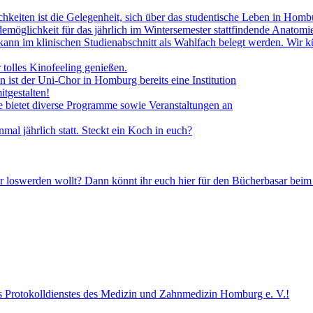
hkeiten ist die Gelegenheit, sich über das studentische Leben in Homb
demöglichkeit für das jährlich im Wintersemester stattfindende Anatom
kann im klinischen Studienabschnitt als Wahlfach belegt werden. Wir
tolles Kinofeeling genießen.
 ist der Uni-Chor in Homburg bereits eine Institution
itgestalten!
e bietet diverse Programme sowie Veranstaltungen an
mal jährlich statt. Steckt ein Koch in euch?
ihr loswerden wollt? Dann könnt ihr euch hier für den Bücherbasar bei
s Protokolldienstes des Medizin und Zahnmedizin Homburg e. V.!