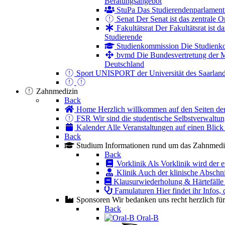
Beratungsangebot
StuPa
Das Studierendenparlament 
Senat
Der Senat ist das zentrale 
Fakultätsrat
Der Fakultätsrat ist 
Studierende
Studienkommission
Die Studienk
bvmd
Die Bundesvertretung der M
Deutschland
Sport
UNISPORT der Universität des Saarland
Zahnmedizin
Back
Home
Herzlich willkommen auf den Seiten d
FSR
Wir sind die studentische Selbstverwaltun
Kalender
Alle Veranstaltungen auf einen Blick
Back
Studium
Informationen rund um das Zahnmediz
Back
Vorklinik
Als Vorklinik wird der e
Klinik
Auch der klinische Abschni
Klausurwiederholung & Härtefälle
Famulaturen
Hier findet ihr Infos,
Sponsoren
Wir bedanken uns recht herzlich fü
Back
Oral-B