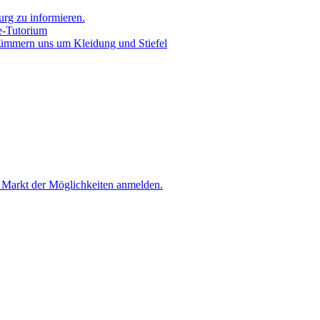
urg zu informieren.
ie-Tutorium
 kümmern uns um Kleidung und Stiefel
m Markt der Möglichkeiten anmelden.