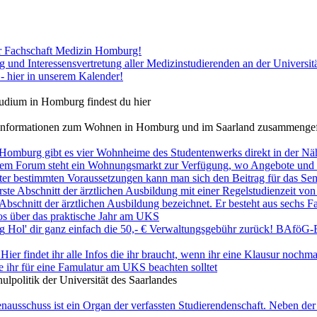
er Fachschaft Medizin Homburg!
g und Interessensvertretung aller Medizinstudierenden an der Universit
 - hier in unserem Kalender!
udium in Homburg findest du hier
n Informationen zum Wohnen in Homburg und im Saarland zusammengef
 Homburg gibt es vier Wohnheime des Studentenwerks direkt in der Nä
rem Forum steht ein Wohnungsmarkt zur Verfügung, wo Angebote und 
er bestimmten Voraussetzungen kann man sich den Beitrag für das Semes
rste Abschnitt der ärztlichen Ausbildung mit einer Regelstudienzeit vo
Abschnitt der ärztlichen Ausbildung bezeichnet. Er besteht aus sechs F
nfos über das praktische Jahr am UKS
ng
Hol' dir ganz einfach die 50,- € Verwaltungsgebühr zurück! BAföG-E
Hier findet ihr alle Infos die ihr braucht, wenn ihr eine Klausur nochma
die ihr für eine Famulatur am UKS beachten solltet
lpolitik der Universität des Saarlandes
ausschuss ist ein Organ der verfassten Studierendenschaft. Neben der I