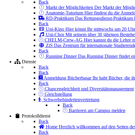
Back
Markt der Möglichkeiten
Der Markt der Möglic
Anatomie-Tutorium
Hier findest du die Anmel
RD-Praktikum
Das Rettungsdienst-Praktikum 
Back
Uni-Kino
Hier könnt Ihr mittwochs um 20 Uhr 
Uni-Chor
Mit seinem über 30 jährigen Bestehen
CHELM-Crew-AG
Hier kannst du die Lehre m
ZiS
Das Zentrum für internationale Studierend
Back
Running Dinner
Das Running Dinner findet ein
Dienste
Back
Back
Anmeldung Bücherbasar
Ihr habt Bücher, die 
Back
Chancengleichheit und Diversitätsmanagement
Gleichstellung
Schwerbehindertenvertretung
Back
Barrieren am Campus melden
Protokolldienst
Back
Home
Herzlich willkommen auf den Seiten de
Back