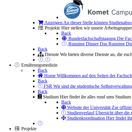
Anzeigen
An dieser Stelle können Studienabso
Projekte
Hier stellen wir unsere Arbeitsgruppe
Back
Bundesfachschaftstagung
Die Fac
Running Dinner
Das Running Dinne
Back
Dienste
Wir bieten diverse Dienste an, die euch
Ernährungsmedizin
Back
Home
Willkommen auf den Seiten der Fachsch
Back
FSR
Wir sind die studentische Selbstverwaltun
Back
Studium
Hier findet ihr alles rund ums Studium
Back
Website der Universität
Zur offizie
Studienverlauf
Übersicht über die 
Studienkoordination
Hier findet i
Projekte