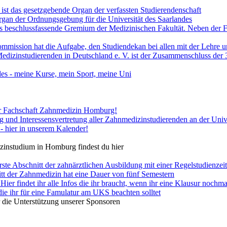
ist das gesetzgebende Organ der verfassten Studierendenschaft
Organ der Ordnungsgebung für die Universität des Saarlandes
das beschlussfassende Gremium der Medizinischen Fakultät. Neben der Fa
ommission hat die Aufgabe, den Studiendekan bei allen mit der Lehr
edizinstudierenden in Deutschland e. V. ist der Zusammenschluss der 
es - meine Kurse, mein Sport, meine Uni
er Fachschaft Zahnmedizin Homburg!
g und Interessensvertretung aller Zahnmedizinstudierenden an der Univ
 - hier in unserem Kalender!
instudium in Homburg findest du hier
rste Abschnitt der zahnärztlichen Ausbildung mit einer Regelstudienzei
tt der Zahnmedizin hat eine Dauer von fünf Semestern
Hier findet ihr alle Infos die ihr braucht, wenn ihr eine Klausur nochma
 die ihr für eine Famulatur am UKS beachten solltet
r die Unterstützung unserer Sponsoren