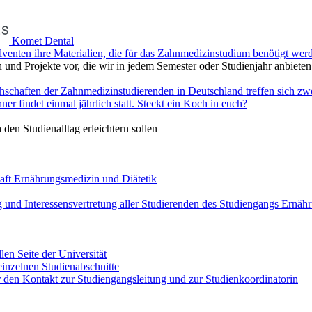
Komet Dental
lventen ihre Materialien, die für das Zahnmedizinstudium benötigt wer
n und Projekte vor, die wir in jedem Semester oder Studienjahr anbieten
hschaften der Zahnmedizinstudierenden in Deutschland treffen sich z
r findet einmal jährlich statt. Steckt ein Koch in euch?
 den Studienalltag erleichtern sollen
aft Ernährungsmedizin und Diätetik
g und Interessensvertretung aller Studierenden des Studiengangs Ernäh
llen Seite der Universität
einzelnen Studienabschnitte
hr den Kontakt zur Studiengangsleitung und zur Studienkoordinatorin